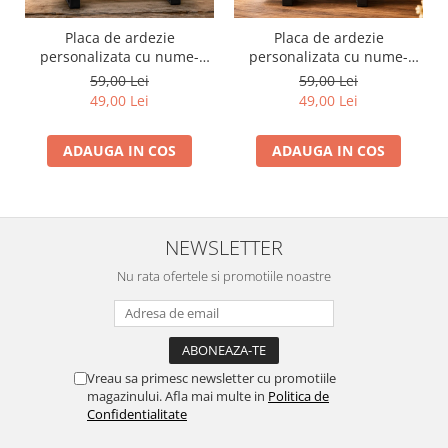
Placa de ardezie
Placa de ardezie
personalizata cu nume-
personalizata cu nume-
Mihaela
Maria
59,00 Lei
59,00 Lei
49,00 Lei
49,00 Lei
ADAUGA IN COS
ADAUGA IN COS
NEWSLETTER
Nu rata ofertele si promotiile noastre
Vreau sa primesc newsletter cu promotiile
magazinului. Afla mai multe in
Politica de
Confidentialitate