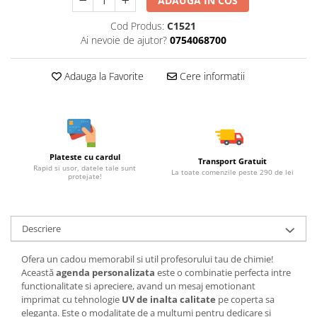
ADAUGA IN COS
Cod Produs:
C1521
Ai nevoie de ajutor?
0754068700
Adauga la Favorite
Cere informatii
Plateste cu cardul
Transport Gratuit
Rapid si usor, datele tale sunt
La toate comenzile peste 290 de lei
protejate!
Descriere
Ofera un cadou memorabil si util profesorului tau de chimie!
Această
agenda personalizata
este o combinatie perfecta intre
functionalitate si apreciere, avand un mesaj emotionant
imprimat cu tehnologie
UV de inalta calitate
pe coperta sa
eleganta. Este o modalitate de a multumi pentru dedicare si