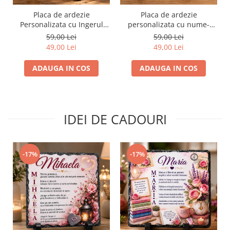
Placa de ardezie
Placa de ardezie
Personalizata cu Ingerul
personalizata cu nume-
Pazitor pentru Bunica
Rares
59,00 Lei
59,00 Lei
49,00 Lei
49,00 Lei
ADAUGA IN COS
ADAUGA IN COS
IDEI DE CADOURI
-17%
-17%