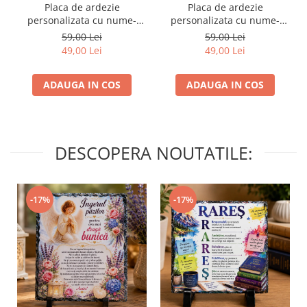
Placa de ardezie
Placa de ardezie
personalizata cu nume-
personalizata cu nume-
Mihaela
Maria
59,00 Lei
59,00 Lei
49,00 Lei
49,00 Lei
ADAUGA IN COS
ADAUGA IN COS
DESCOPERA NOUTATILE:
-17%
-17%