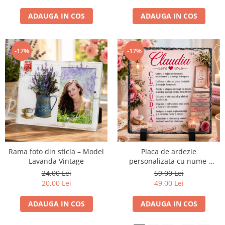
ADAUGA IN COS
ADAUGA IN COS
-17%
-17%
Rama foto din sticla – Model
Placa de ardezie
Lavanda Vintage
personalizata cu nume-
Claudia
24,00 Lei
59,00 Lei
20,00 Lei
49,00 Lei
ADAUGA IN COS
ADAUGA IN COS