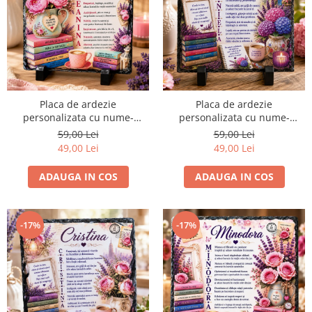
Placa de ardezie
Placa de ardezie
personalizata cu nume-
personalizata cu nume-
Geanina
Daniela
59,00 Lei
59,00 Lei
49,00 Lei
49,00 Lei
ADAUGA IN COS
ADAUGA IN COS
-17%
-17%