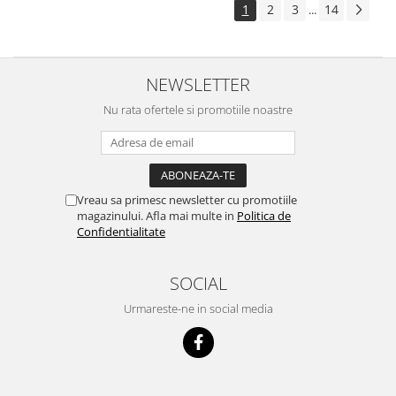
1
2
3
14
...
NEWSLETTER
Nu rata ofertele si promotiile noastre
Vreau sa primesc newsletter cu promotiile
magazinului. Afla mai multe in
Politica de
Confidentialitate
SOCIAL
Urmareste-ne in social media