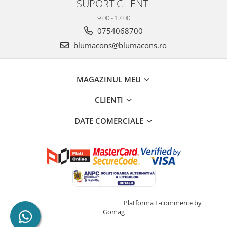
SUPORT CLIENTI
9:00 - 17:00
0754068700
blumacons@blumacons.ro
MAGAZINUL MEU
CLIENTI
DATE COMERCIALE
Creat cu ❤ și cu 🧠 de Dan Trifan
Platforma E-commerce by
Gomag