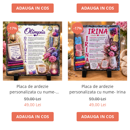
ADAUGA IN COS
ADAUGA IN COS
-17%
-17%
Placa de ardezie
Placa de ardezie
personalizata cu nume-
personalizata cu nume- Irina
Olimpia
59,00 Lei
59,00 Lei
49,00 Lei
49,00 Lei
ADAUGA IN COS
ADAUGA IN COS