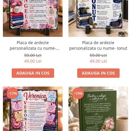
Placa de ardezie
Placa de ardezie
personalizata cu nume-
personalizata cu nume- Ionut
Angela
59,00 Lei
59,00 Lei
49,00 Lei
49,00 Lei
ADAUGA IN COS
ADAUGA IN COS
-17%
-15%