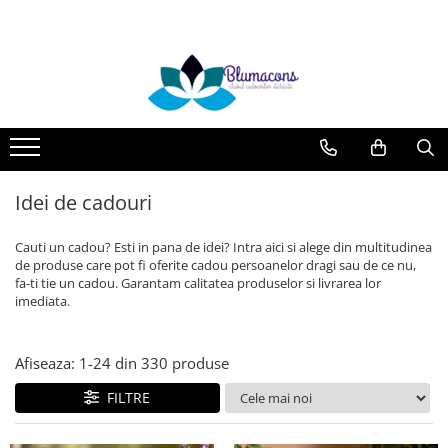
Idei de cadouri
Decoratiuni casa
Cadouri personalizate
Bijuterii din pietre semipretioase
Decoratiuni din ceramica si sticla
Agende Personalizate
Cadouri pentru barbati
Ghivece&Accesorii gradina
Cadou profesori&Absolvire
Cadouri pentru copii
Lumanari decorative/parfumate
Cani personalizate
Idei de cadouri
Cadouri pentru femei
Cutii personalizate
Parfumuri femei/barbati
Magneti Personalizati
Cauti un cadou? Esti in pana de idei? Intra aici si alege din multitudinea
Placi Ardezie Personalizate
de produse care pot fi oferite cadou persoanelor dragi sau de ce nu,
fa-ti tie un cadou. Garantam calitatea produselor si livrarea lor
Placi de ardezie personalizate cu
imediata.
nume
Suport Lumanare
Afiseaza:
1-
24
din
330
produse
Tablouri personalizate
FILTRE
Tavite mot