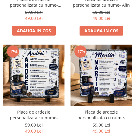
personalizata cu nume-
personalizata cu nume- Alin
Carmen
59,00 Lei
59,00 Lei
49,00 Lei
49,00 Lei
ADAUGA IN COS
ADAUGA IN COS
-17%
-17%
Placa de ardezie
Placa de ardezie
personalizata cu nume-
personalizata cu nume-
Andrei
Martin
59,00 Lei
59,00 Lei
49,00 Lei
49,00 Lei