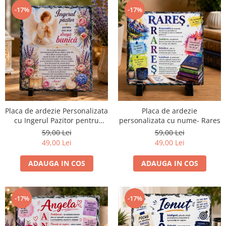
-17%
-17%
Placa de ardezie Personalizata
Placa de ardezie
cu Ingerul Pazitor pentru
personalizata cu nume- Rares
Bunica
59,00 Lei
59,00 Lei
49,00 Lei
49,00 Lei
ADAUGA IN COS
ADAUGA IN COS
-17%
-17%