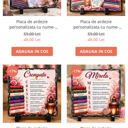
Placa de ardezie
Placa de ardezie
personalizata cu nume-
personalizata cu nume-
Cristina
Minodora
59,00 Lei
59,00 Lei
49,00 Lei
49,00 Lei
ADAUGA IN COS
ADAUGA IN COS
-17%
-17%