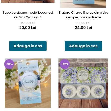
Suport creioane model bocancel
Bratara Chakra Energy din pietre
cu Mos Craciun-2
semipretioase naturale
27,00 Lei
35,00 Lei
20,00 Lei
24,00 Lei
Adauga in cos
Adauga in cos
-31%
-22%