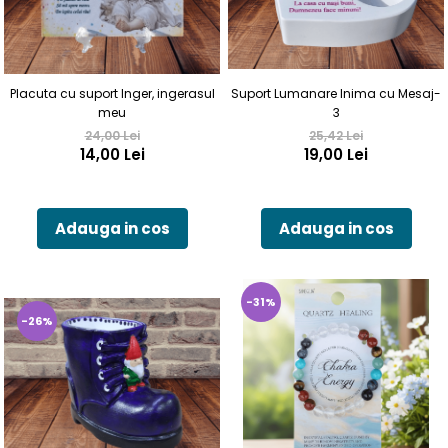
Suport Lumanare Inima cu Mesaj-
Placuta cu suport Inger, ingerasul
3
meu
25,42 Lei
24,00 Lei
19,00 Lei
14,00 Lei
Adauga in cos
Adauga in cos
-31%
-26%