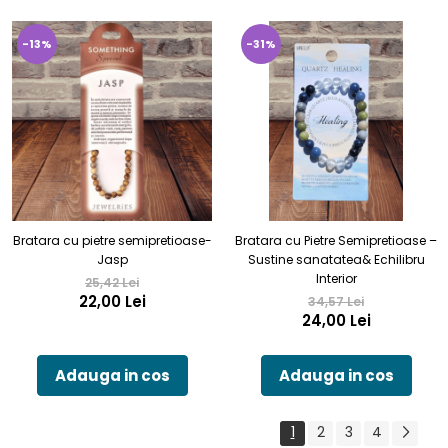
-13%
-31%
Bratara cu pietre semipretioase-
Bratara cu Pietre Semipretioase –
Jasp
Sustine sanatatea& Echilibru
Interior
25,42 Lei
22,00 Lei
34,57 Lei
24,00 Lei
Adauga in cos
Adauga in cos
1
2
3
4