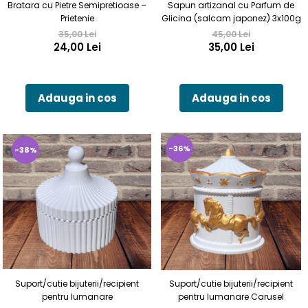
Bratara cu Pietre Semipretioase –
Sapun artizanal cu Parfum de
Prietenie
Glicina (salcam japonez) 3x100g
35,00 Lei
45,00 Lei
24,00 Lei
35,00 Lei
Adauga in cos
Adauga in cos
-36%
-38%
Suport/cutie bijuterii/recipient
Suport/cutie bijuterii/recipient
pentru lumanare
pentru lumanare Carusel