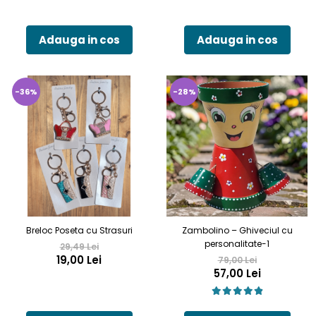
Adauga in cos
Adauga in cos
-36%
-28%
Breloc Poseta cu Strasuri
Zambolino – Ghiveciul cu
personalitate-1
29,49 Lei
19,00 Lei
79,00 Lei
57,00 Lei