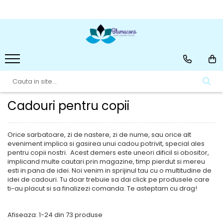
Idei de cadouri
Decoratiuni casa
Cadouri personalizate
Bijuterii din pietre
Decoratiuni din ceramica si
Agende Personalizate
semipretioase
sticla
Cadou profesori&Absolvire
Cadouri pentru barbati
Ghivece&Accesorii gradina
Cani personalizate
Cadouri pentru copii
Lumanari
Cutii personalizate
Cadouri pentru copii
decorative/parfumate
Cadouri pentru femei
Magneti Personalizati
Parfumuri femei/barbati
Placi Ardezie Personalizate
Orice sarbatoare, zi de nastere, zi de nume, sau orice alt
eveniment implica si gasirea unui cadou potrivit, special ales
Placi de ardezie personalizate
pentru copii nostri. Acest demers este uneori dificil si obositor,
cu nume
implicand multe cautari prin magazine, timp pierdut si mereu
esti in pana de idei. Noi venim in sprijinul tau cu o multitudine de
Suport Lumanare
idei de cadouri. Tu doar trebuie sa dai click pe produsele care
Tablouri personalizate
ti-au placut si sa finalizezi comanda. Te asteptam cu drag!
Tavite mot
Afiseaza:
1-
24
din
73
produse