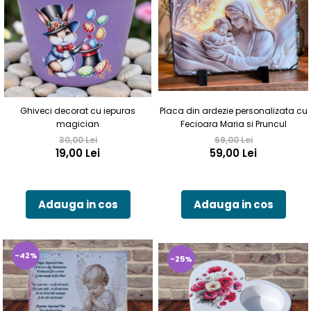
Ghiveci decorat cu iepuras
Placa din ardezie personalizata cu
magician
Fecioara Maria si Pruncul
30,00 Lei
69,00 Lei
19,00 Lei
59,00 Lei
Adauga in cos
Adauga in cos
-42%
-25%