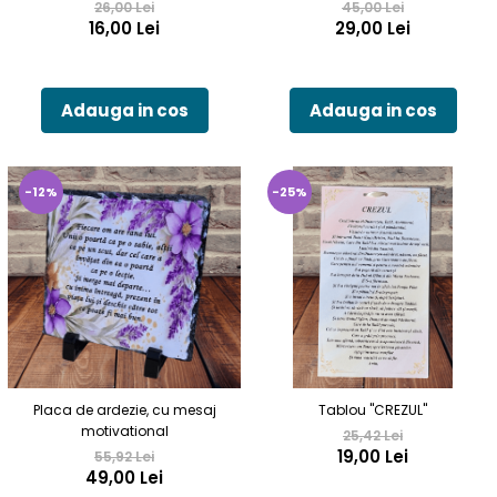
26,00 Lei
45,00 Lei
16,00 Lei
29,00 Lei
Adauga in cos
Adauga in cos
-12%
-25%
Placa de ardezie, cu mesaj
Tablou "CREZUL"
motivational
25,42 Lei
19,00 Lei
55,92 Lei
49,00 Lei