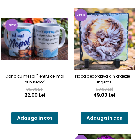
-17%
-37%
Cana cu mesaj "Pentru cel mai
Placa decorativa din ardezie –
bun nepot"
Ingeras
35,00 Lei
59,00 Lei
22,00 Lei
49,00 Lei
Adauga in cos
Adauga in cos