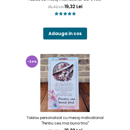
19,32 Lei
25,42 Lei
Adauga in cos
-24%
Tablou personalizat cu mesaj motivational
"Pentru cea mai buna fina"