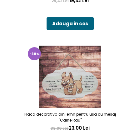
19,32 Lei
25,42 Lei
Adauga in cos
-30%
Placa decorativa din lemn pentru usa cu mesaj
"Caine Rau"
23,00 Lei
33,00 Lei