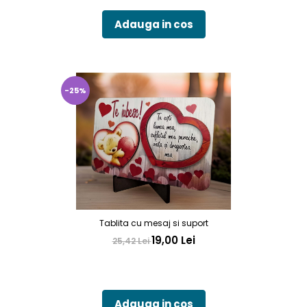
Adauga in cos
-25%
Tablita cu mesaj si suport
19,00 Lei
25,42 Lei
Adauga in cos