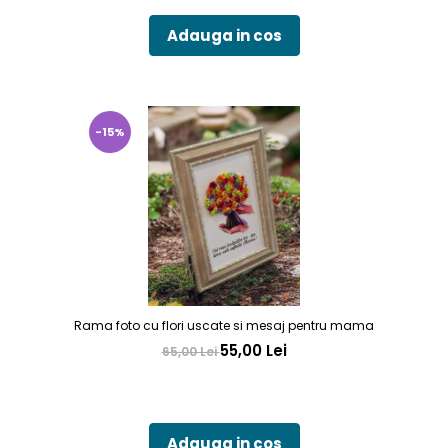
Adauga in cos
-15%
Rama foto cu flori uscate si mesaj pentru mama
55,00 Lei
65,00 Lei
Adauga in cos