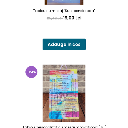
Tablou cu mesaj "Sunt pensionara"
19,00 Lei
25,42 Lei
Adauga in cos
-24%
Tablou personalizat cu mesaj motivational "Tu"