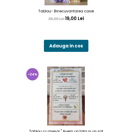
Tablou- Binecuvantarea casei
19,00 Lei
29,00 Lei
Adauga in cos
-24%
Tablou cu mesaj " Avem un tata si un sot