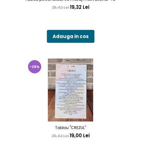
19,32 Lei
25,42 Lei
Adauga in cos
-25%
Tablou "CREZUL"
19,00 Lei
25,42 Lei