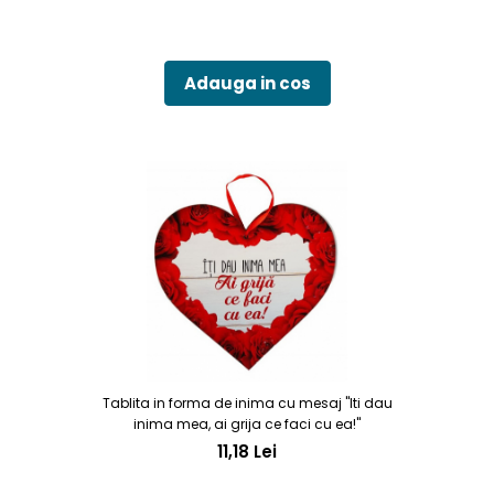
Adauga in cos
Tablita in forma de inima cu mesaj "Iti dau
inima mea, ai grija ce faci cu ea!"
11,18 Lei