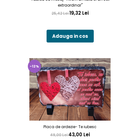
extraordinar"
19,32 Lei
25,42 Lei
Adauga in cos
-12%
Placa de ardezie- Te iubesc
43,00 Lei
49,00 Lei