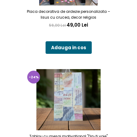
Placa decorativa de ardezie personalizata –
Iisus cu crucea, decor religios
49,00 Lei
59,00 Lei
Adauga in cos
-24%
Tablou cu mesaj motivational "Da-ti voie"