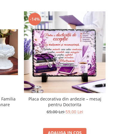
-14%
-17%
 Familia
Placa decorativa din ardezie – mesaj
Placa de a
anare
pentru Doctorita
69,00 Lei
59,00 Lei
ADAUGA IN COS