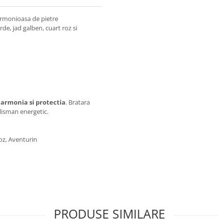
 armonioasa de pietre
de, jad galben, cuart roz si
 armonia si protectia
. Bratara
talisman energetic.
roz, Aventurin
PRODUSE SIMILARE