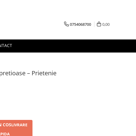
0754068700
0,00
NTACT
pretioase – Prietenie
N COS
LIVRARE
PIDA