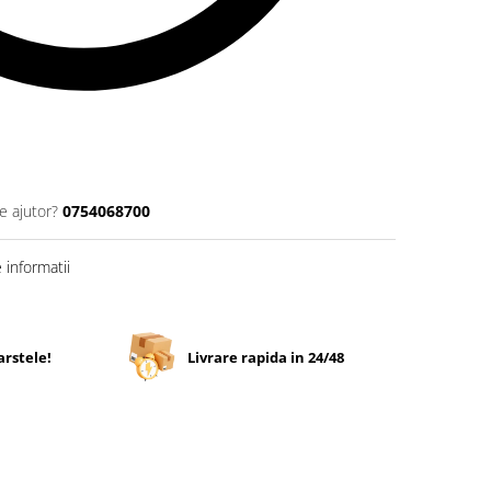
e ajutor?
0754068700
informatii
arstele!
Livrare rapida in 24/48