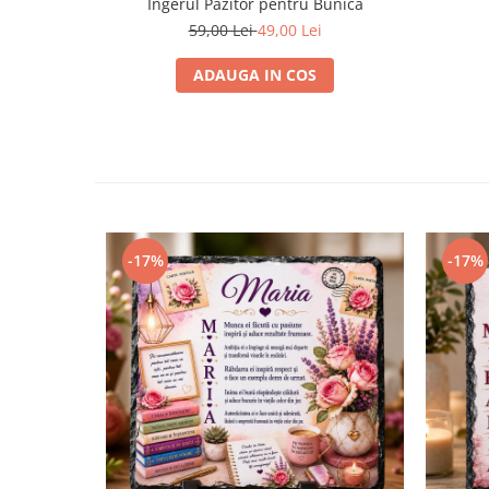
Ingerul Pazitor pentru Bunica
59,00 Lei
49,00 Lei
ADAUGA IN COS
-17%
-17%