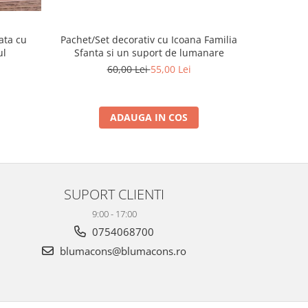
ata cu
Pachet/Set decorativ cu Icoana Familia
Placa de
ul
Sfanta si un suport de lumanare
60,00 Lei
55,00 Lei
ADAUGA IN COS
SUPORT CLIENTI
9:00 - 17:00
0754068700
blumacons@blumacons.ro