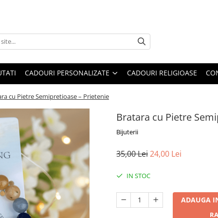
TATI
CADOURI PERSONALIZATE
CADOURI RELIGIOASE
CO
ara cu Pietre Semipretioase – Prietenie
Bratara cu Pietre Semi
Bijuterii
35,00 Lei
24,00 Lei
IN STOC
ADAUGA I
RA