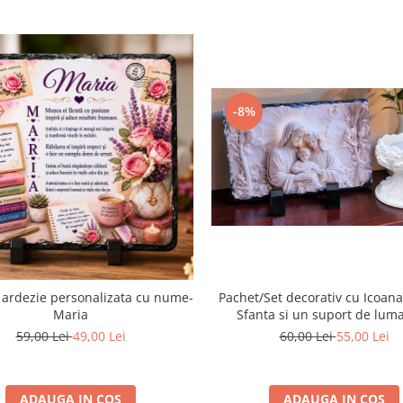
-8%
 ardezie personalizata cu nume-
Pachet/Set decorativ cu Icoana
Maria
Sfanta si un suport de lum
59,00 Lei
49,00 Lei
60,00 Lei
55,00 Lei
ADAUGA IN COS
ADAUGA IN COS