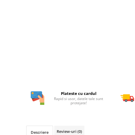
Plateste cu cardul
Rapid si usor, datele tale sunt
protejate!
Review-uri
(0)
Descriere