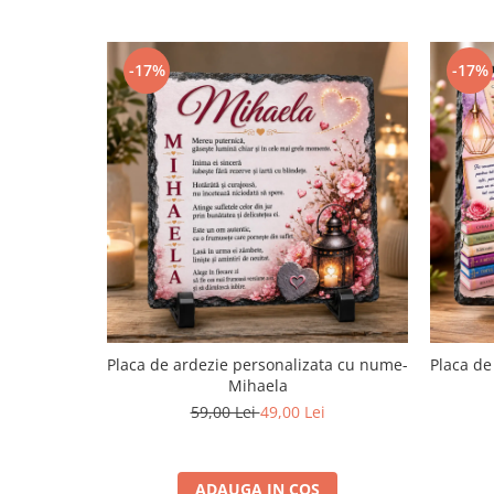
-17%
-17%
Placa de ardezie personalizata cu nume-
Placa de
Mihaela
59,00 Lei
49,00 Lei
ADAUGA IN COS