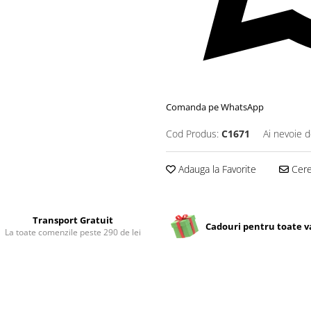
Comanda pe WhatsApp
Cod Produs:
C1671
Ai nevoie d
Adauga la Favorite
Cere 
Transport Gratuit
Cadouri pentru toate v
La toate comenzile peste 290 de lei