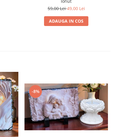
Ionut
59,00 Lei
49,00 Lei
ADAUGA IN COS
-14%
-8%