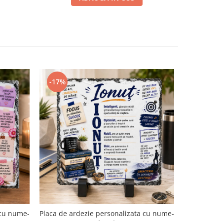
-17%
-17%
 cu nume-
Placa de ardezie personalizata cu nume-
Placa de a