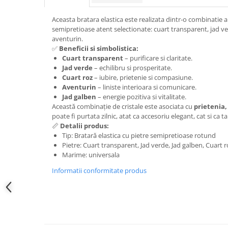
Aceasta bratara elastica este realizata dintr-o combinatie
semipretioase atent selectionate: cuart transparent, jad ver
aventurin.
✅
Beneficii si simbolistica:
Cuart transparent
– purificare si claritate.
Jad verde
– echilibru si prosperitate.
Cuart roz
– iubire, prietenie si compasiune.
Aventurin
– liniste interioara si comunicare.
Jad galben
– energie pozitiva si vitalitate.
Această combinație de cristale este asociata cu
prietenia,
poate fi purtata zilnic, atat ca accesoriu elegant, cat si ca 
📏
Detalii produs:
Tip: Bratară elastica cu pietre semipretioase rotund
Pietre: Cuart transparent, Jad verde, Jad galben, Cuart 
Marime: universala
Informatii conformitate produs