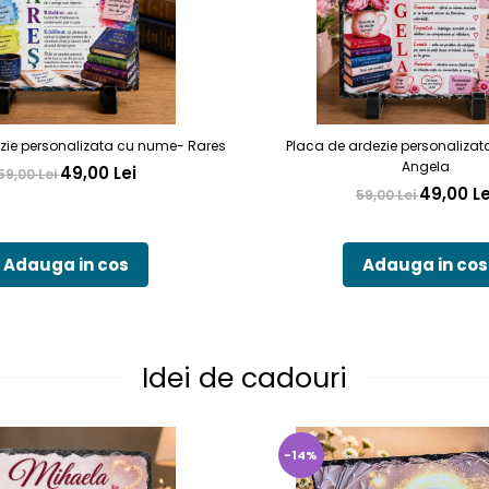
zie personalizata cu nume- Rares
Placa de ardezie personaliza
Angela
49,00 Lei
59,00 Lei
49,00 Le
59,00 Lei
Adauga in cos
Adauga in cos
Idei de cadouri
-14%