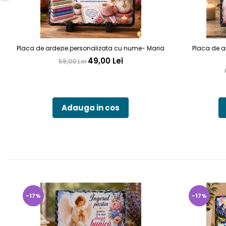
Placa de ardezie personalizata cu nume- Maria
Placa de a
49,00 Lei
59,00 Lei
Adauga in cos
-17%
-17%