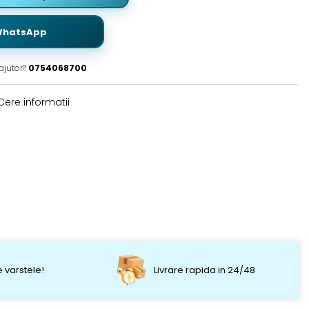
WhatsApp
ajutor?
0754068700
ere informatii
 varstele!
Livrare rapida in 24/48