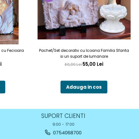
a cu Fecioara
Pachet/Set decorativ cu Icoana Familia Sfanta
si un suport de lumanare
i
55,00 Lei
60,00 Lei
Adauga in cos
SUPORT CLIENTI
9:00 - 17:00
0754068700