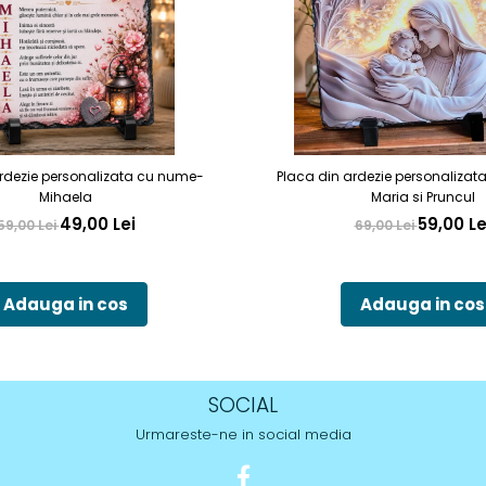
rdezie personalizata cu nume-
Placa din ardezie personalizat
Mihaela
Maria si Pruncul
49,00 Lei
59,00 Le
59,00 Lei
69,00 Lei
Adauga in cos
Adauga in cos
SOCIAL
Urmareste-ne in social media