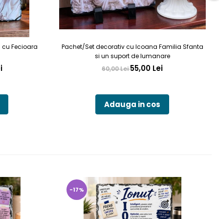
a cu Fecioara
Pachet/Set decorativ cu Icoana Familia Sfanta
si un suport de lumanare
i
55,00 Lei
60,00 Lei
Adauga in cos
-17%