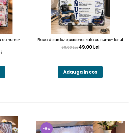
ta cu nume-
Placa de ardezie personalizata cu nume- Ionut
49,00 Lei
59,00 Lei
i
Adauga in cos
-8%