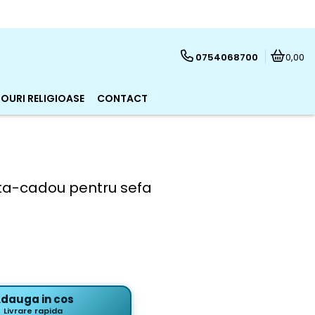
0754068700
0,00
OURI RELIGIOASE
CONTACT
ta-cadou pentru sefa
dauga in cos
Livrare rapida