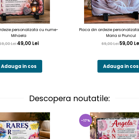
rdezie personalizata cu nume-
Placa din ardezie personalizat
Mihaela
Maria si Pruncul
49,00 Lei
59,00 Le
59,00 Lei
69,00 Lei
Adauga in cos
Adauga in cos
Descopera noutatile:
-17%