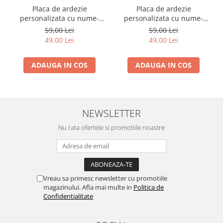
Placa de ardezie
Placa de ardezie
personalizata cu nume-
personalizata cu nume-
Maria
Mihaela
59,00 Lei
59,00 Lei
49,00 Lei
49,00 Lei
ADAUGA IN COS
ADAUGA IN COS
NEWSLETTER
Nu rata ofertele si promotiile noastre
Vreau sa primesc newsletter cu promotiile
magazinului. Afla mai multe in
Politica de
Confidentialitate