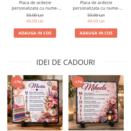
Placa de ardezie
Placa de ardezie
personalizata cu nume-
personalizata cu nume-
Rares
Angela
59,00 Lei
59,00 Lei
49,00 Lei
49,00 Lei
ADAUGA IN COS
ADAUGA IN COS
IDEI DE CADOURI
-17%
-17%