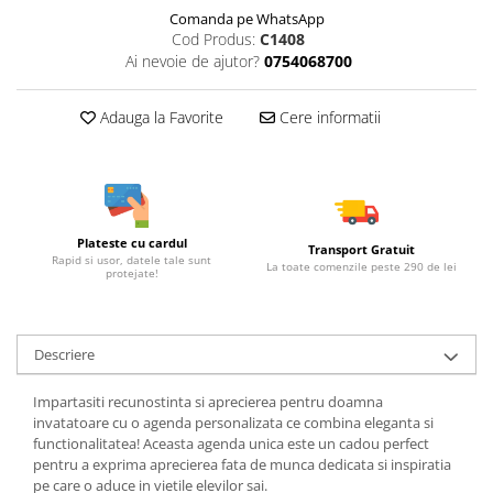
Comanda pe WhatsApp
Cod Produs:
C1408
Ai nevoie de ajutor?
0754068700
Adauga la Favorite
Cere informatii
Plateste cu cardul
Transport Gratuit
Rapid si usor, datele tale sunt
La toate comenzile peste 290 de lei
protejate!
Descriere
Impartasiti recunostinta si aprecierea pentru doamna
invatatoare cu o agenda personalizata ce combina eleganta si
functionalitatea! Aceasta agenda unica este un cadou perfect
pentru a exprima aprecierea fata de munca dedicata si inspiratia
pe care o aduce in vietile elevilor sai.