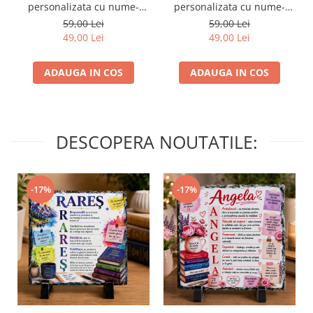
personalizata cu nume-
personalizata cu nume-
Maria
Mihaela
59,00 Lei
59,00 Lei
49,00 Lei
49,00 Lei
ADAUGA IN COS
ADAUGA IN COS
DESCOPERA NOUTATILE:
-17%
-17%