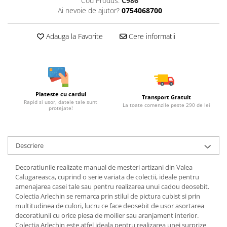
Cod Produs:
C986
Ai nevoie de ajutor?
0754068700
Adauga la Favorite
Cere informatii
Plateste cu cardul
Transport Gratuit
Rapid si usor, datele tale sunt
La toate comenzile peste 290 de lei
protejate!
Descriere
Decoratiunile realizate manual de mesteri artizani din Valea
Calugareasca, cuprind o serie variata de colectii, ideale pentru
amenajarea casei tale sau pentru realizarea unui cadou deosebit.
Colectia Arlechin se remarca prin stilul de pictura cubist si prin
multitudinea de culori, lucru ce face deosebit de usor asortarea
decoratiunii cu orice piesa de moilier sau aranjament interior.
Colectia Arlechin este atfel ideala pentru realizarea unei surprize