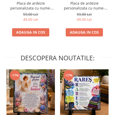
Placa de ardezie
Placa de ardezie
personalizata cu nume-
personalizata cu nume-
Mihaela
Maria
59,00 Lei
59,00 Lei
49,00 Lei
49,00 Lei
ADAUGA IN COS
ADAUGA IN COS
DESCOPERA NOUTATILE:
-17%
-17%