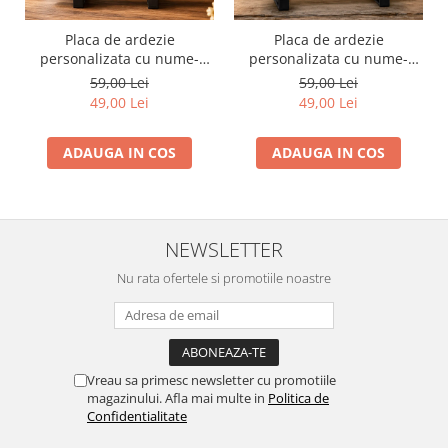
Placa de ardezie
Placa de ardezie
personalizata cu nume-
personalizata cu nume-
Maria
Mihaela
59,00 Lei
59,00 Lei
49,00 Lei
49,00 Lei
ADAUGA IN COS
ADAUGA IN COS
NEWSLETTER
Nu rata ofertele si promotiile noastre
Vreau sa primesc newsletter cu promotiile
magazinului. Afla mai multe in
Politica de
Confidentialitate