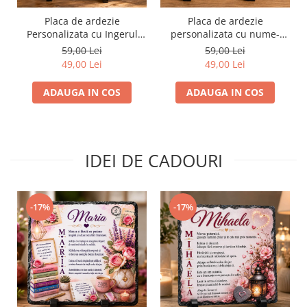
Placa de ardezie
Placa de ardezie
Personalizata cu Ingerul
personalizata cu nume-
Pazitor pentru Bunica
Rares
59,00 Lei
59,00 Lei
49,00 Lei
49,00 Lei
ADAUGA IN COS
ADAUGA IN COS
IDEI DE CADOURI
-17%
-17%