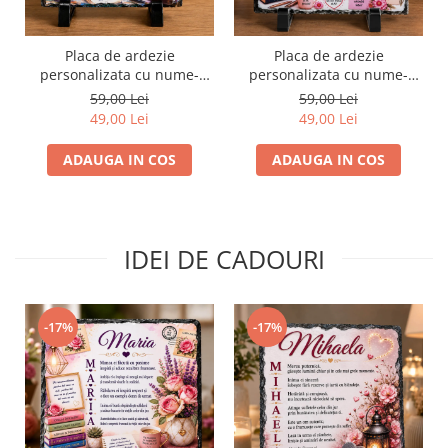
Placa de ardezie
Placa de ardezie
personalizata cu nume-
personalizata cu nume-
Rares
Angela
59,00 Lei
59,00 Lei
49,00 Lei
49,00 Lei
ADAUGA IN COS
ADAUGA IN COS
IDEI DE CADOURI
-17%
-17%