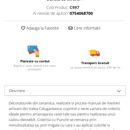
Cod Produs:
C997
Ai nevoie de ajutor?
0754068700
Adauga la Favorite
Cere informatii
Plateste cu cardul
Transport Gratuit
Rapid si usor, datele tale sunt
La toate comenzile peste 290 de lei
protejate!
Descriere
Decoratiunile din ceramica, realizate si pictate manual de mesteri
artizani din Valea Calugareasca, cuprind o serie variata de colectii,
ideale pentru amenajarea casei tale sau pentru realizarea unui
cadou deosebit. Colectia cu Puncte se remarca prin
minutiozitatea sa, prin migala cu care s-au aplicat culorile si