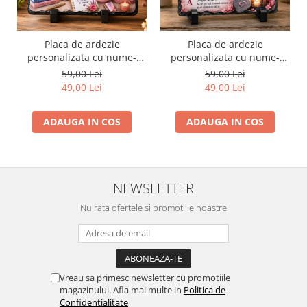
Placa de ardezie
Placa de ardezie
personalizata cu nume-
personalizata cu nume-
Maria
Mihaela
59,00 Lei
59,00 Lei
49,00 Lei
49,00 Lei
ADAUGA IN COS
ADAUGA IN COS
NEWSLETTER
Nu rata ofertele si promotiile noastre
Vreau sa primesc newsletter cu promotiile
magazinului. Afla mai multe in
Politica de
Confidentialitate