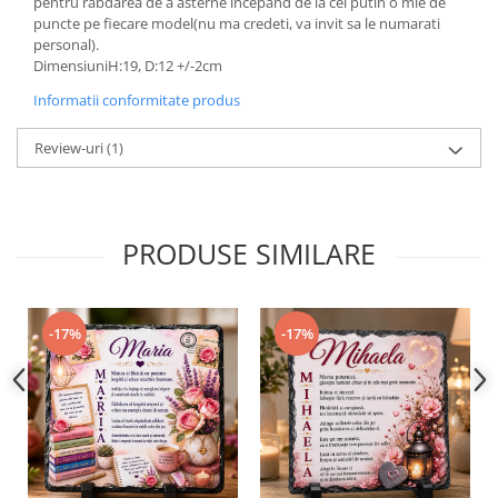
pentru rabdarea de a asterne incepand de la cel putin o mie de
puncte pe fiecare model(nu ma credeti, va invit sa le numarati
personal).
DimensiuniH:19, D:12 +/-2cm
Informatii conformitate produs
Review-uri
(1)
PRODUSE SIMILARE
-17%
-17%