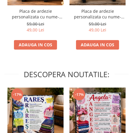
Placa de ardezie
Placa de ardezie
personalizata cu nume-
personalizata cu nume-
Maria
Mihaela
59,00 Lei
59,00 Lei
49,00 Lei
49,00 Lei
ADAUGA IN COS
ADAUGA IN COS
DESCOPERA NOUTATILE:
-17%
-17%