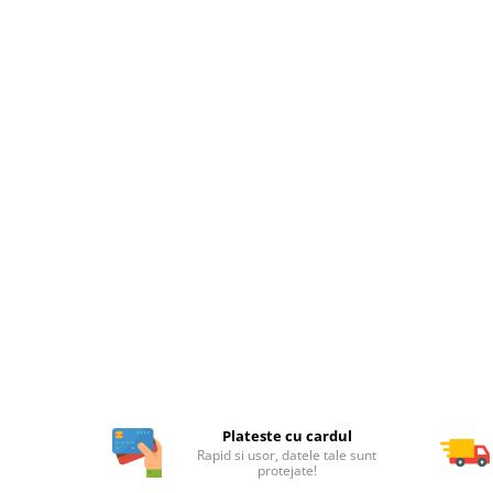
Plateste cu cardul
Rapid si usor, datele tale sunt
protejate!