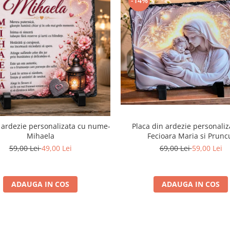
-14%
Placa din ardezie personaliz
 ardezie personalizata cu nume-
Fecioara Maria si Prunc
Mihaela
69,00 Lei
59,00 Lei
59,00 Lei
49,00 Lei
ADAUGA IN COS
ADAUGA IN COS