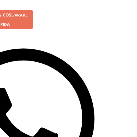
N COS
LIVRARE
PIDA