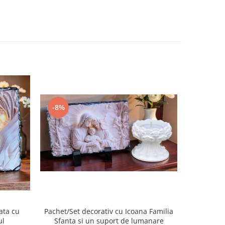
-8%
-14%
ata cu
Pachet/Set decorativ cu Icoana Familia
Placa de
ul
Sfanta si un suport de lumanare