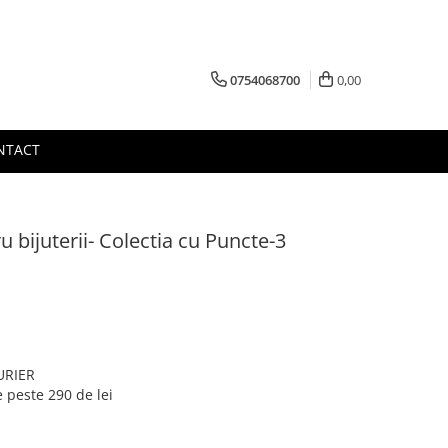
0754068700
0,00
NTACT
bijuterii- Colectia cu Puncte-3
CURIER
 peste 290 de lei