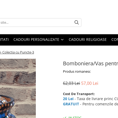
TATI
CADOURI PERSONALIZATE
CADOURI RELIGIOASE
CO
- Colectia cu Puncte-3
Bomboniera/Vas pentru 
Produs romanesc
62,03 Lei
57,00 Lei
Cost De Transport:
20 Lei
- Taxa de livrare princ 
GRATUIT
- Pentru comenzile de
IN STOC