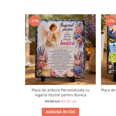
-17%
-17%
Placa de ardezie Personalizata cu
Placa de
Ingerul Pazitor pentru Bunica
59,00 Lei
49,00 Lei
ADAUGA IN COS