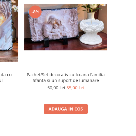
-8%
-14%
ata cu
Pachet/Set decorativ cu Icoana Familia
Placa de
ul
Sfanta si un suport de lumanare
60,00 Lei
55,00 Lei
ADAUGA IN COS