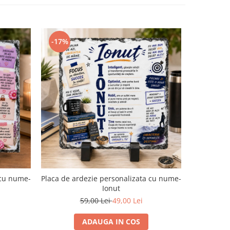
-17%
-17%
 cu nume-
Placa de ardezie personalizata cu nume-
Placa de a
Ionut
59,00 Lei
49,00 Lei
ADAUGA IN COS