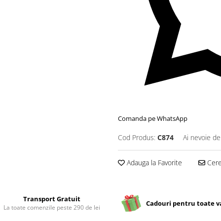
Comanda pe WhatsApp
Cod Produs:
C874
Ai nevoie de
Adauga la Favorite
Cere 
Transport Gratuit
Cadouri pentru toate v
La toate comenzile peste 290 de lei