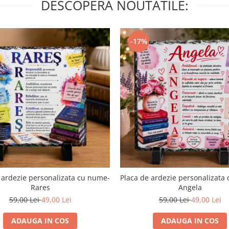
DESCOPERA NOUTATILE:
-17%
 ardezie personalizata cu nume-
Placa de ardezie personalizata
Rares
Angela
59,00 Lei
49,00 Lei
59,00 Lei
49,00 Lei
ADAUGA IN COS
ADAUGA IN COS