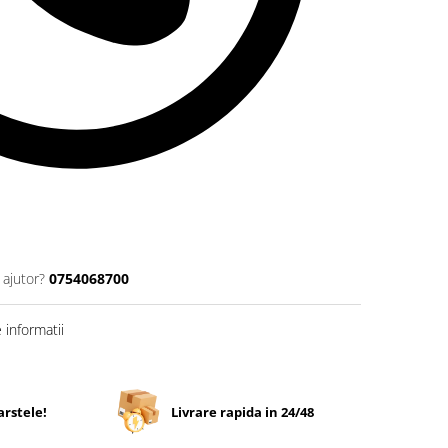
 ajutor?
0754068700
informatii
arstele!
Livrare rapida in 24/48