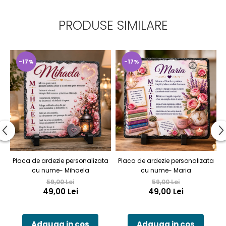
PRODUSE SIMILARE
-17%
-17%
Placa de ardezie personalizata
Placa de ardezie personalizata
P
cu nume- Mihaela
cu nume- Maria
59,00 Lei
59,00 Lei
49,00 Lei
49,00 Lei
Adauga in cos
Adauga in cos