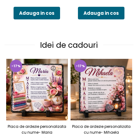
Adauga in cos
Adauga in cos
Idei de cadouri
-17%
-17%
Placa de ardezie personalizata
Placa de ardezie personalizata
P
cu nume- Maria
cu nume- Mihaela