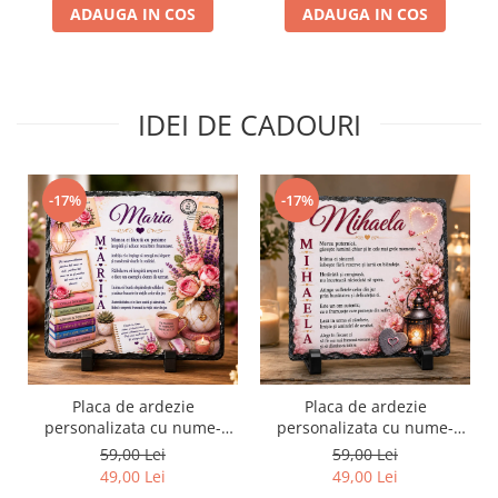
ADAUGA IN COS
ADAUGA IN COS
IDEI DE CADOURI
-17%
-17%
Placa de ardezie
Placa de ardezie
personalizata cu nume-
personalizata cu nume-
Maria
Mihaela
59,00 Lei
59,00 Lei
49,00 Lei
49,00 Lei