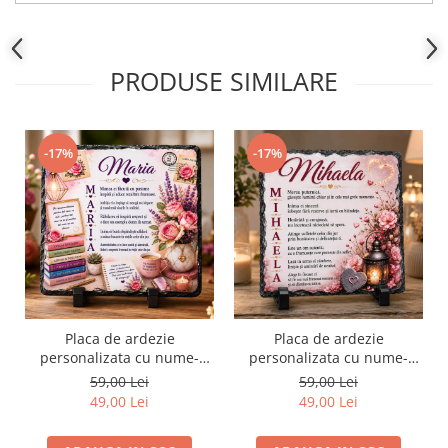
PRODUSE SIMILARE
-17%
-17%
Placa de ardezie
Placa de ardezie
personalizata cu nume-
personalizata cu nume-
Maria
Mihaela
59,00 Lei
59,00 Lei
49,00 Lei
49,00 Lei