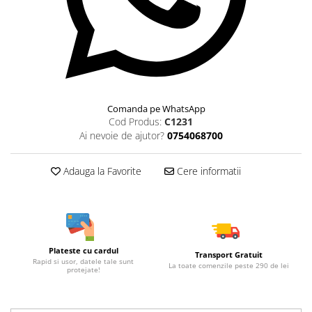
Comanda pe WhatsApp
Cod Produs:
C1231
Ai nevoie de ajutor?
0754068700
Adauga la Favorite
Cere informatii
Plateste cu cardul
Transport Gratuit
Rapid si usor, datele tale sunt
La toate comenzile peste 290 de lei
protejate!