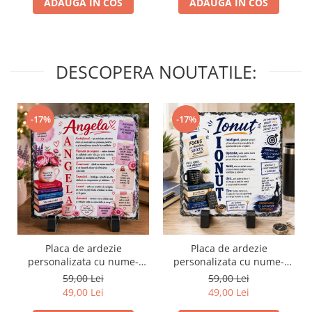
ADAUGA IN COS
ADAUGA IN COS
DESCOPERA NOUTATILE:
-17%
-17%
Placa de ardezie
Placa de ardezie
personalizata cu nume-
personalizata cu nume-
Angela
Ionut
59,00 Lei
59,00 Lei
49,00 Lei
49,00 Lei