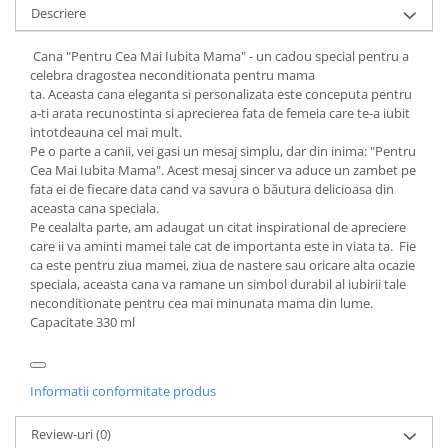
Descriere
Cana "Pentru Cea Mai Iubita Mama" - un cadou special pentru a
celebra dragostea neconditionata pentru mama
ta. Aceasta cana eleganta si personalizata este conceputa pentru
a-ti arata recunostinta si aprecierea fata de femeia care te-a iubit
intotdeauna cel mai mult.
Pe o parte a canii, vei gasi un mesaj simplu, dar din inima: "Pentru
Cea Mai Iubita Mama". Acest mesaj sincer va aduce un zambet pe
fata ei de fiecare data cand va savura o băutura delicioasa din
aceasta cana speciala.
Pe cealalta parte, am adaugat un citat inspirational de apreciere
care ii va aminti mamei tale cat de importanta este in viata ta. Fie
ca este pentru ziua mamei, ziua de nastere sau oricare alta ocazie
speciala, aceasta cana va ramane un simbol durabil al iubirii tale
neconditionate pentru cea mai minunata mama din lume.
Capacitate 330 ml
Informatii conformitate produs
Review-uri
(0)