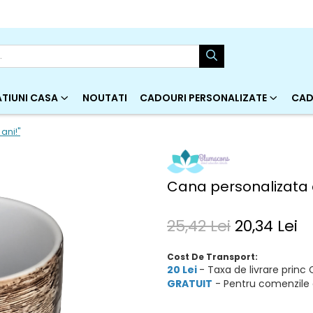
TIUNI CASA
NOUTATI
CADOURI PERSONALIZATE
CAD
ani!"
Cana personalizata c
25,42 Lei
20,34 Lei
Cost De Transport:
20 Lei
- Taxa de livrare princ 
GRATUIT
- Pentru comenzile 