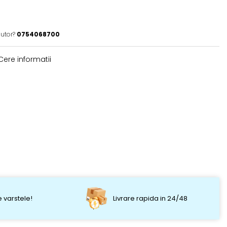
jutor?
0754068700
ere informatii
 varstele!
Livrare rapida in 24/48