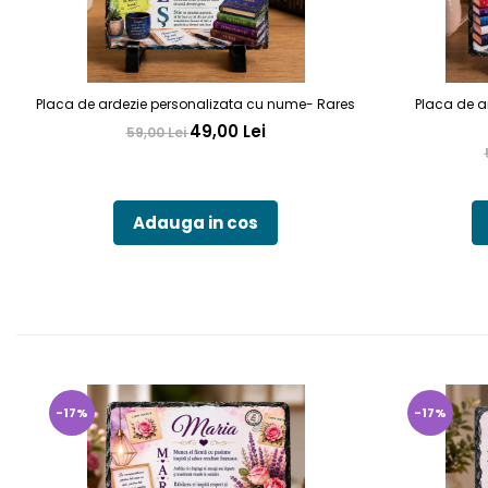
Placa de ardezie personalizata cu nume- Rares
Placa de a
49,00 Lei
59,00 Lei
Adauga in cos
-17%
-17%