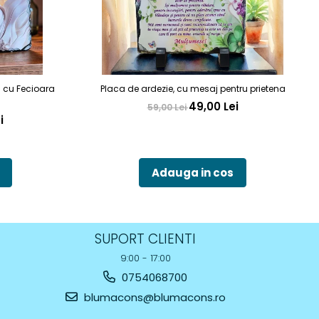
a cu Fecioara
Placa de ardezie, cu mesaj pentru prietena
49,00 Lei
59,00 Lei
i
Adauga in cos
SUPORT CLIENTI
9:00 - 17:00
0754068700
blumacons@blumacons.ro