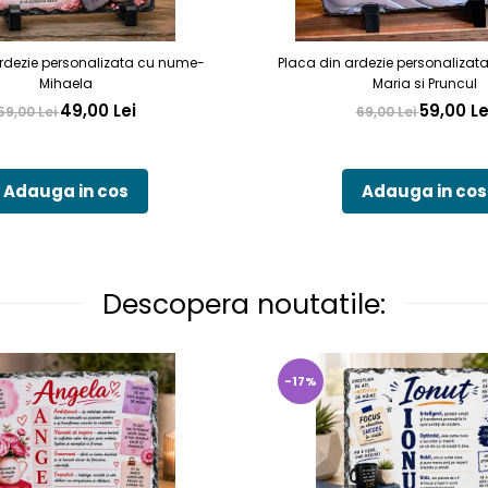
rdezie personalizata cu nume-
Placa din ardezie personalizat
Mihaela
Maria si Pruncul
49,00 Lei
59,00 Le
59,00 Lei
69,00 Lei
Adauga in cos
Adauga in cos
Descopera noutatile:
-17%