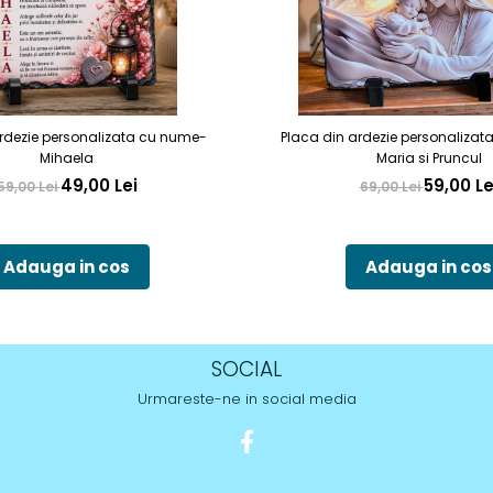
rdezie personalizata cu nume-
Placa din ardezie personalizat
Mihaela
Maria si Pruncul
49,00 Lei
59,00 Le
59,00 Lei
69,00 Lei
Adauga in cos
Adauga in cos
SOCIAL
Urmareste-ne in social media