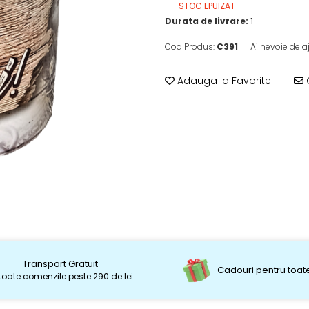
STOC EPUIZAT
Durata de livrare:
1
Cod Produs:
C391
Ai nevoie de a
Adauga la Favorite
C
Transport Gratuit
Cadouri pentru toate
toate comenzile peste 290 de lei