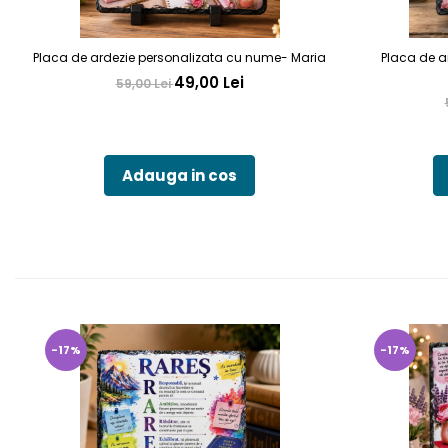
Placa de ardezie personalizata cu nume- Maria
Placa de a
49,00 Lei
59,00 Lei
Adauga in cos
-17%
-17%