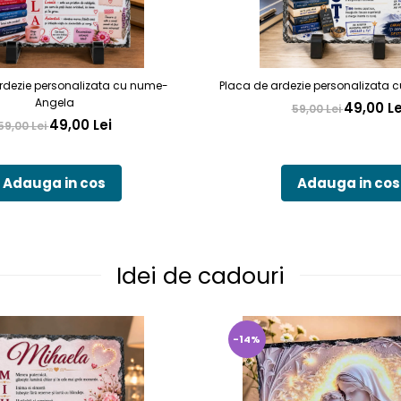
rdezie personalizata cu nume-
Placa de ardezie personalizata 
Angela
49,00 Le
59,00 Lei
49,00 Lei
59,00 Lei
Adauga in cos
Adauga in cos
Idei de cadouri
-14%