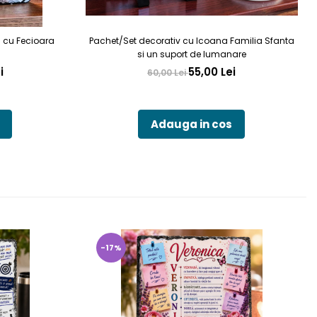
a cu Fecioara
Pachet/Set decorativ cu Icoana Familia Sfanta
si un suport de lumanare
i
55,00 Lei
60,00 Lei
Adauga in cos
-17%