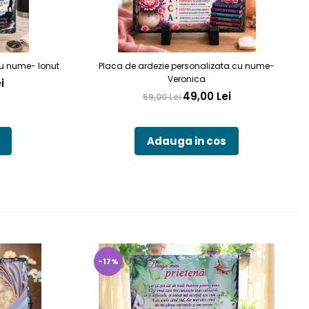
cu nume- Ionut
Placa de ardezie personalizata cu nume-
Veronica
i
49,00 Lei
59,00 Lei
Adauga in cos
-17%