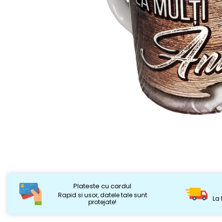
Plateste cu cardul
Rapid si usor, datele tale sunt
La 
protejate!