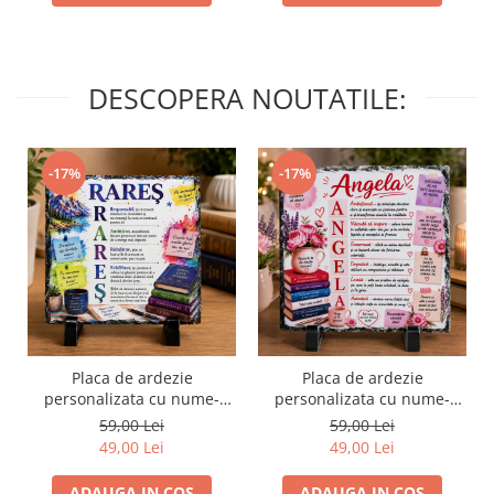
DESCOPERA NOUTATILE:
-17%
-17%
Placa de ardezie
Placa de ardezie
personalizata cu nume-
personalizata cu nume-
Rares
Angela
59,00 Lei
59,00 Lei
49,00 Lei
49,00 Lei
ADAUGA IN COS
ADAUGA IN COS