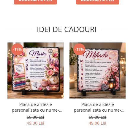
IDEI DE CADOURI
-17%
-17%
Placa de ardezie
Placa de ardezie
personalizata cu nume-
personalizata cu nume-
Maria
Mihaela
59,00 Lei
59,00 Lei
49,00 Lei
49,00 Lei