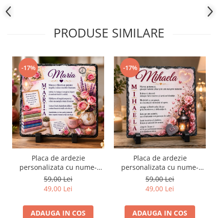
PRODUSE SIMILARE
-17%
-17%
Placa de ardezie
Placa de ardezie
personalizata cu nume-
personalizata cu nume-
Maria
Mihaela
59,00 Lei
59,00 Lei
49,00 Lei
49,00 Lei
ADAUGA IN COS
ADAUGA IN COS