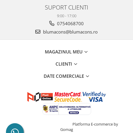
SUPORT CLIENTI
9:00 - 17:00
0754068700
blumacons@blumacons.ro
MAGAZINUL MEU
CLIENTI
DATE COMERCIALE
Creat cu ❤ și cu 🧠 de Dan Trifan
Platforma E-commerce by
Gomag