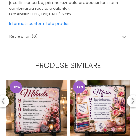
jocul liniilor curbe, prin indrazneala arabescurilor si prin
combinarea reusita a culorilor.
Dimensiuni: H:17, D:11; L:14+/-2cm
Informatii conformitate produs
Review-uri
(0)
PRODUSE SIMILARE
-17%
-17%