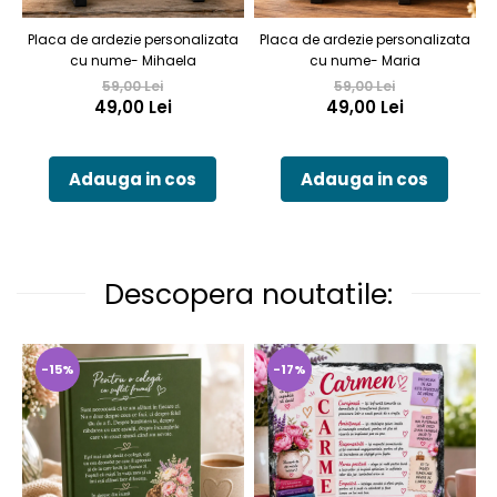
Placa de ardezie personalizata
Placa de ardezie personalizata
P
cu nume- Mihaela
cu nume- Maria
59,00 Lei
59,00 Lei
49,00 Lei
49,00 Lei
Adauga in cos
Adauga in cos
Descopera noutatile:
-15%
-17%