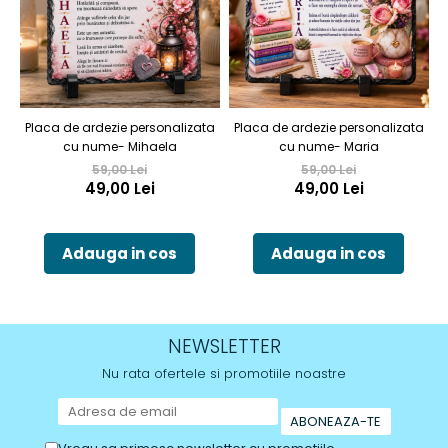
Placa de ardezie personalizata
Placa de ardezie personalizata
P
cu nume- Mihaela
cu nume- Maria
59,00 Lei
59,00 Lei
49,00 Lei
49,00 Lei
Adauga in cos
Adauga in cos
NEWSLETTER
Nu rata ofertele si promotiile noastre