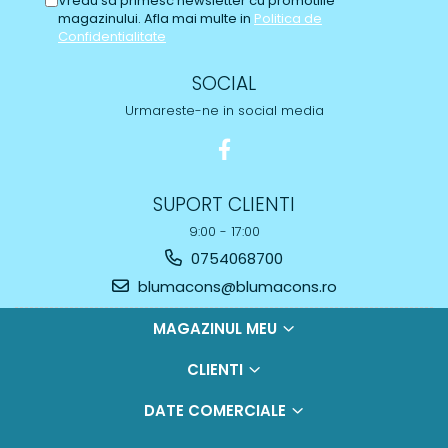
Vreau sa primesc newsletter cu promotiile
magazinului. Afla mai multe in
Politica de
Confidentialitate
SOCIAL
Urmareste-ne in social media
SUPORT CLIENTI
9:00 - 17:00
0754068700
blumacons@blumacons.ro
MAGAZINUL MEU
CLIENTI
DATE COMERCIALE