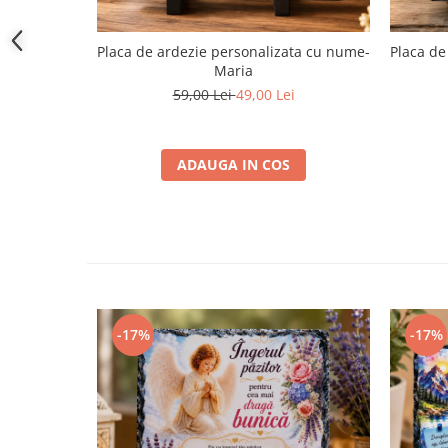
Placa de ardezie personalizata cu nume-
Placa de
Maria
59,00 Lei
49,00 Lei
ADAUGA IN COS
-17%
-17%