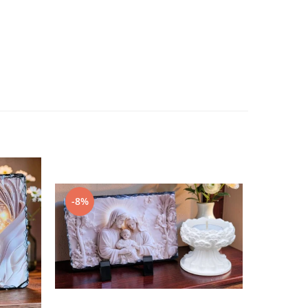
-8%
-14%