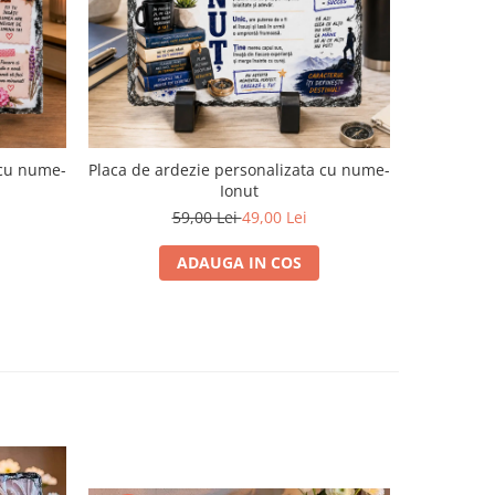
-17%
 cu nume-
Placa de ardezie personalizata cu nume-
Placa de a
Ionut
59,00 Lei
49,00 Lei
ADAUGA IN COS