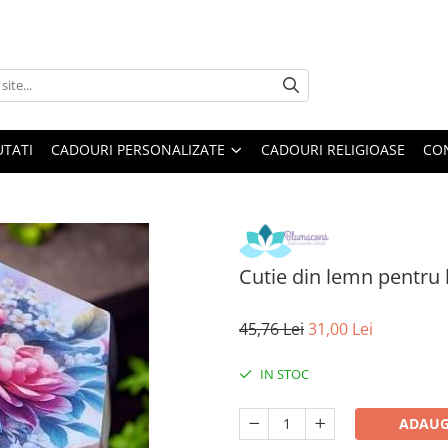
TATI
CADOURI PERSONALIZATE
CADOURI RELIGIOASE
CO
Cutie din lemn pentru b
45,76 Lei
31,00 Lei
IN STOC
ADAUG