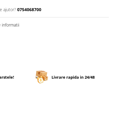
e ajutor?
0754068700
informatii
arstele!
Livrare rapida in 24/48