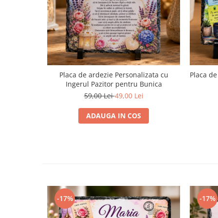
Placa de ardezie Personalizata cu
Placa de
Ingerul Pazitor pentru Bunica
59,00 Lei
49,00 Lei
ADAUGA IN COS
-17%
-17%