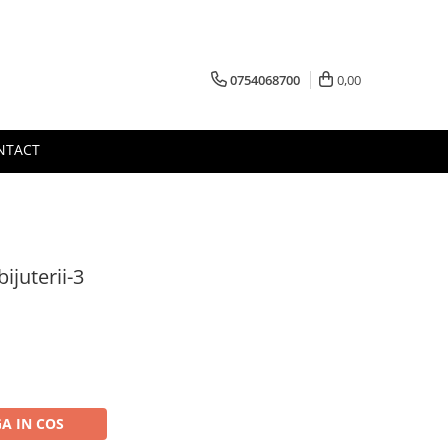
0754068700
0,00
NTACT
ijuterii-3
A IN COS