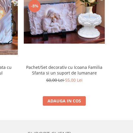
-8%
-14%
ata cu
Pachet/Set decorativ cu Icoana Familia
Placa de
ul
Sfanta si un suport de lumanare
60,00 Lei
55,00 Lei
ADAUGA IN COS