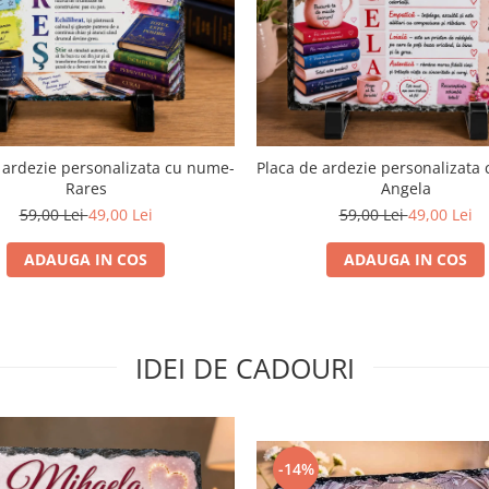
 ardezie personalizata cu nume-
Placa de ardezie personalizata
Rares
Angela
59,00 Lei
49,00 Lei
59,00 Lei
49,00 Lei
ADAUGA IN COS
ADAUGA IN COS
IDEI DE CADOURI
-14%