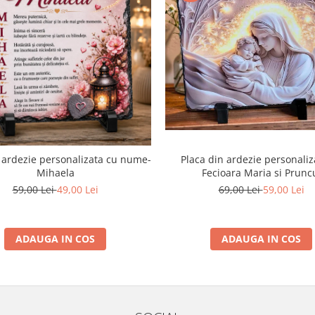
Placa din ardezie personaliz
 ardezie personalizata cu nume-
Fecioara Maria si Prunc
Mihaela
69,00 Lei
59,00 Lei
59,00 Lei
49,00 Lei
ADAUGA IN COS
ADAUGA IN COS