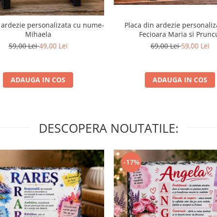
Placa din ardezie personaliz
 ardezie personalizata cu nume-
Fecioara Maria si Prunc
Mihaela
69,00 Lei
59,00 Lei
59,00 Lei
49,00 Lei
ADAUGA IN COS
ADAUGA IN COS
DESCOPERA NOUTATILE:
-17%