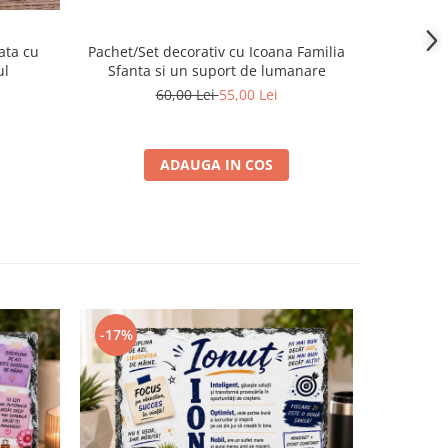
ata cu
Pachet/Set decorativ cu Icoana Familia
Placa de
ul
Sfanta si un suport de lumanare
60,00 Lei
55,00 Lei
ADAUGA IN COS
-17%