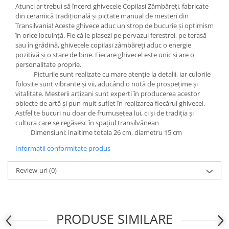
Atunci ar trebui să încerci ghivecele Copilasi Zâmbăreți, fabricate
din ceramică tradițională și pictate manual de mesteri din
Transilvania! Aceste ghivece aduc un strop de bucurie și optimism
în orice locuință. Fie că le plasezi pe pervazul ferestrei, pe terasă
sau în grădină, ghivecele copilasi zâmbăreți aduc o energie
pozitivă și o stare de bine. Fiecare ghivecel este unic și are o
personalitate proprie.
Picturile sunt realizate cu mare atenție la detalii, iar culorile
folosite sunt vibrante și vii, aducând o notă de prospețime și
vitalitate. Mesterii artizani sunt experți în producerea acestor
obiecte de artă și pun mult suflet în realizarea fiecărui ghivecel.
Astfel te bucuri nu doar de frumusețea lui, ci și de tradiția și
cultura care se regăsesc în spațiul transilvănean
Dimensiuni: inaltime totala 26 cm, diametru 15 cm
Informatii conformitate produs
Review-uri
(0)
PRODUSE SIMILARE