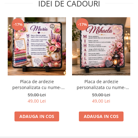
IDEI DE CADOURI
-17%
-17%
Placa de ardezie
Placa de ardezie
personalizata cu nume-
personalizata cu nume-
Maria
Mihaela
59,00 Lei
59,00 Lei
49,00 Lei
49,00 Lei
ADAUGA IN COS
ADAUGA IN COS