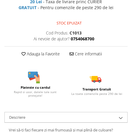
20 Lei
- Taxa de livrare princ CURIER
GRATUIT
- Pentru comenzile de peste 290 de lei
STOC EPUIZAT
Cod Produs:
C1013
Ai nevoie de ajutor?
0754068700
Adauga la Favorite
Cere informatii
Plateste cu cardul
Transport Gratuit
Rapid si usor, datele tale sunt
La toate comenzile peste 290 de lei
protejate!
Descriere
Vrei să-ți faci fiecare zi mai frumoasă și mai plină de culoare?