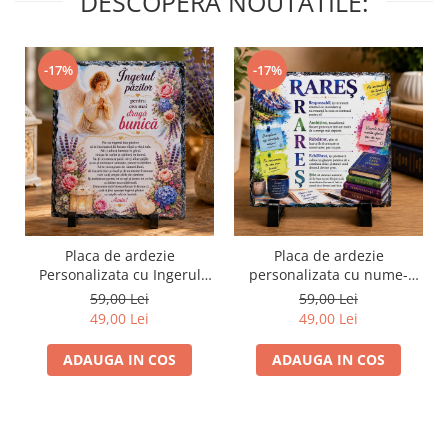
DESCOPERA NOUTATILE:
-17%
-17%
Placa de ardezie
Placa de ardezie
Personalizata cu Ingerul
personalizata cu nume-
Pazitor pentru Bunica
Rares
59,00 Lei
59,00 Lei
49,00 Lei
49,00 Lei
ADAUGA IN COS
ADAUGA IN COS