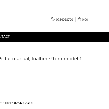
0754068700
0,00
NTACT
Pictat manual, Inaltime 9 cm-model 1
e ajutor?
0754068700