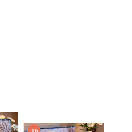
-17%
-8%