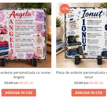
-17%
 ardezie personalizata cu nume-
Placa de ardezie personalizata
Angela
Ionut
59,00 Lei
49,00 Lei
59,00 Lei
49,00 Lei
ADAUGA IN COS
ADAUGA IN COS