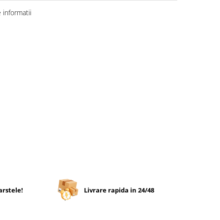
informatii
arstele!
Livrare rapida in 24/48