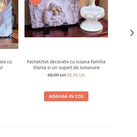
ata cu
Placa d
Pachet/Set decorativ cu Icoana Familia
ul
Sfanta si un suport de lumanare
60,00 Lei
55,00 Lei
ADAUGA IN COS