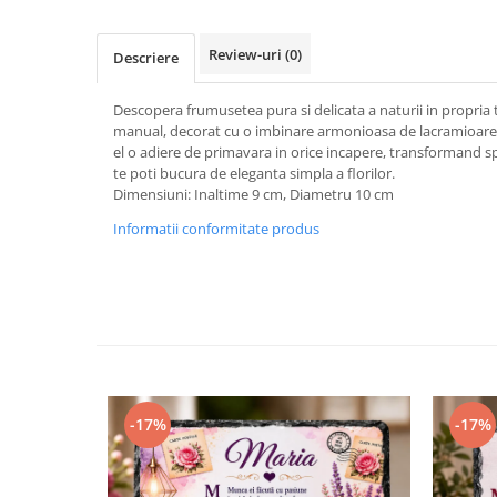
Review-uri
(0)
Descriere
Descopera frumusetea pura si delicata a naturii in propria t
manual, decorat cu o imbinare armonioasa de lacramioare s
el o adiere de primavara in orice incapere, transformand spa
te poti bucura de eleganta simpla a florilor.
Dimensiuni: Inaltime 9 cm, Diametru 10 cm
Informatii conformitate produs
-17%
-17%