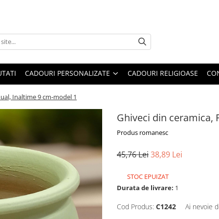
TATI
CADOURI PERSONALIZATE
CADOURI RELIGIOASE
CO
nual, Inaltime 9 cm-model 1
Ghiveci din ceramica, 
Produs romanesc
45,76 Lei
38,89 Lei
STOC EPUIZAT
Durata de livrare:
1
Cod Produs:
C1242
Ai nevoie d