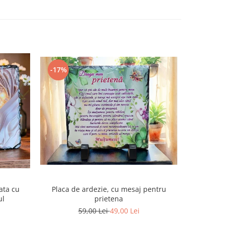
-17%
-8%
ata cu
Placa de ardezie, cu mesaj pentru
Pachet/Se
ul
prietena
Sfanta
59,00 Lei
49,00 Lei