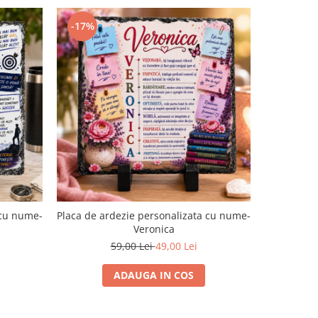
-17%
-15%
 cu nume-
Placa de ardezie personalizata cu nume-
Agenda p
Veronica
59,00 Lei
49,00 Lei
ADAUGA IN COS