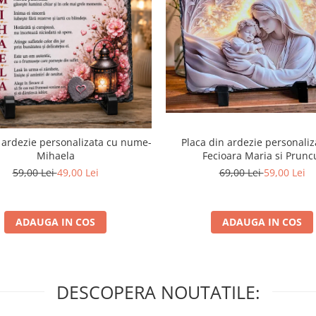
Placa din ardezie personaliz
 ardezie personalizata cu nume-
Fecioara Maria si Prunc
Mihaela
69,00 Lei
59,00 Lei
59,00 Lei
49,00 Lei
ADAUGA IN COS
ADAUGA IN COS
DESCOPERA NOUTATILE: