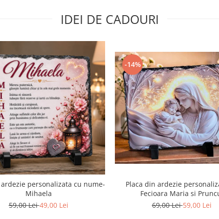
IDEI DE CADOURI
-14%
Placa din ardezie personaliz
 ardezie personalizata cu nume-
Fecioara Maria si Prunc
Mihaela
69,00 Lei
59,00 Lei
59,00 Lei
49,00 Lei