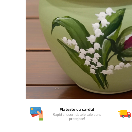
Plateste cu cardul
Rapid si usor, datele tale sunt
protejate!