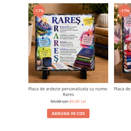
-17%
-17%
Placa de ardezie personalizata cu nume-
Placa de
Rares
59,00 Lei
49,00 Lei
ADAUGA IN COS