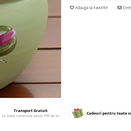
Adauga la Favorite
Cere 
Transport Gratuit
Cadouri pentru toate v
La toate comenzile peste 290 de lei