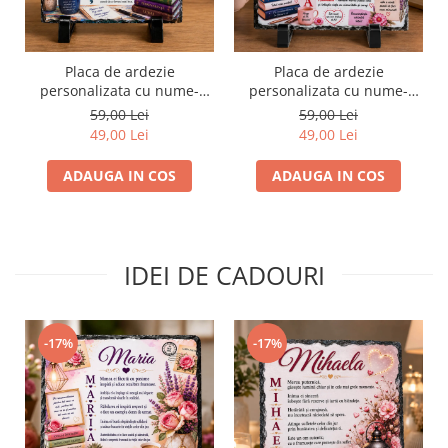
Placa de ardezie
Placa de ardezie
personalizata cu nume-
personalizata cu nume-
Rares
Angela
59,00 Lei
59,00 Lei
49,00 Lei
49,00 Lei
ADAUGA IN COS
ADAUGA IN COS
IDEI DE CADOURI
-17%
-17%