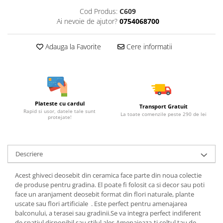
Cod Produs:
C609
Ai nevoie de ajutor?
0754068700
Adauga la Favorite
Cere informatii
Plateste cu cardul
Transport Gratuit
Rapid si usor, datele tale sunt
La toate comenzile peste 290 de lei
protejate!
Descriere
Acest ghiveci deosebit din ceramica face parte din noua colectie
de produse pentru gradina. El poate fi folosit ca si decor sau poti
face un aranjament deosebit format din flori naturale, plante
uscate sau flori artificiale . Este perfect pentru amenajarea
balconului, a terasei sau gradinii.Se va integra perfect indiferent
de spatiul disponibil sau stilul ales.Amenajeaza-ti coltul tau de