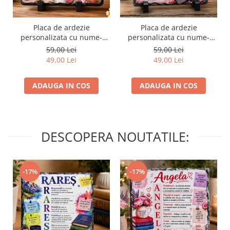
Placa de ardezie
Placa de ardezie
personalizata cu nume-
personalizata cu nume-
Maria
Mihaela
59,00 Lei
59,00 Lei
49,00 Lei
49,00 Lei
ADAUGA IN COS
ADAUGA IN COS
DESCOPERA NOUTATILE:
-17%
-17%