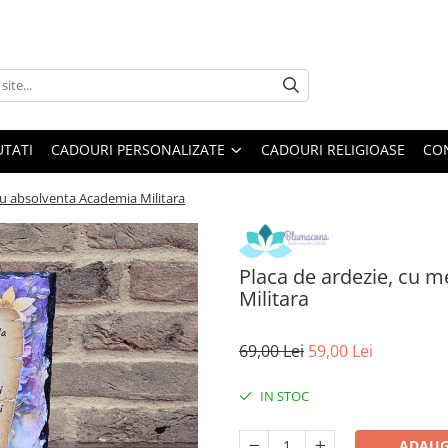
TATI
CADOURI PERSONALIZATE
CADOURI RELIGIOASE
CO
ru absolventa Academia Militara
Placa de ardezie, cu 
Militara
69,00 Lei
59,00 Lei
IN STOC
ADAUG