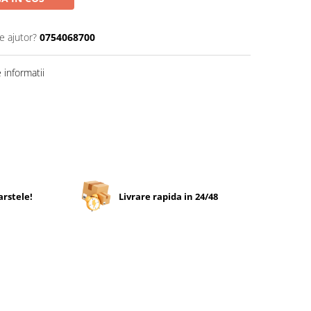
e ajutor?
0754068700
informatii
arstele!
Livrare rapida in 24/48