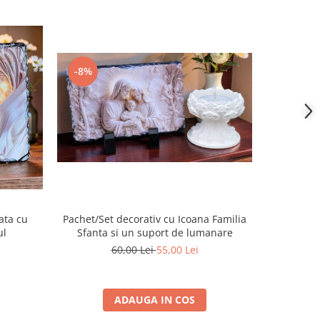
-17%
-8%
ata cu
Placa d
Pachet/Set decorativ cu Icoana Familia
ul
Sfanta si un suport de lumanare
60,00 Lei
55,00 Lei
ADAUGA IN COS