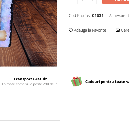
Cod Produs:
C1631
Ai nevoie d
Adauga la Favorite
Cere 
Transport Gratuit
Cadouri pentru toate v
La toate comenzile peste 290 de lei