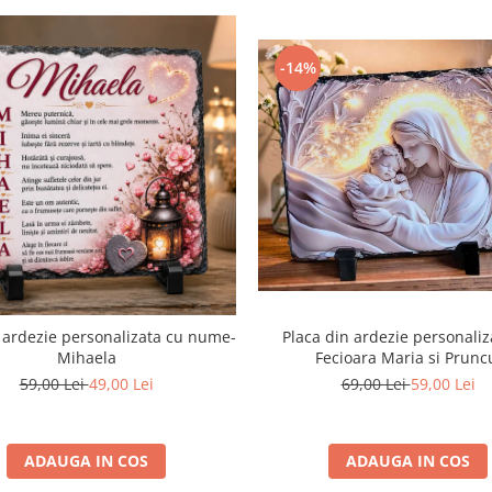
-14%
Placa din ardezie personaliz
 ardezie personalizata cu nume-
Fecioara Maria si Prunc
Mihaela
69,00 Lei
59,00 Lei
59,00 Lei
49,00 Lei
ADAUGA IN COS
ADAUGA IN COS