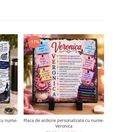
-17%
-15%
 cu nume-
Placa de ardezie personalizata cu nume-
Agenda p
Veronica