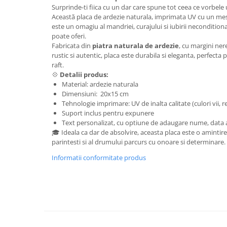
Surprinde-ti fiica cu un dar care spune tot ceea ce vorbele
Această placa de ardezie naturala, imprimata UV cu un mes
este un omagiu al mandriei, curajului si iubirii necondition
poate oferi.
Fabricata din
piatra naturala de ardezie
, cu margini ner
rustic si autentic, placa este durabila si eleganta, perfecta
raft.
💠
Detalii produs:
Material: ardezie naturala
Dimensiuni: 20x15 cm
Tehnologie imprimare: UV de inalta calitate (culori vii, r
Suport inclus pentru expunere
Text personalizat, cu optiune de adaugare nume, data ab
🎓 Ideala ca dar de absolvire, aceasta placa este o amintir
parintesti si al drumului parcurs cu onoare si determinare.
Informatii conformitate produs