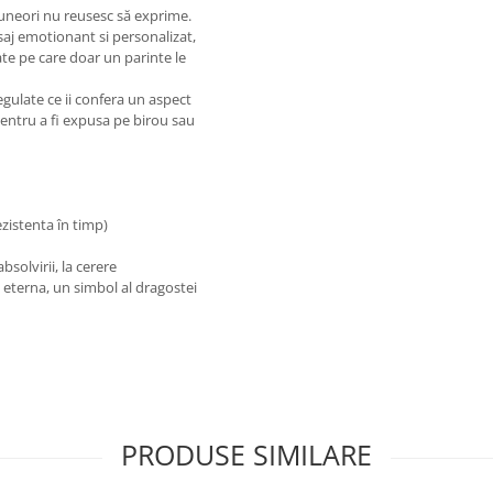
 uneori nu reusesc să exprime.
aj emotionant si personalizat,
ate pe care doar un parinte le
egulate ce ii confera un aspect
 pentru a fi expusa pe birou sau
ezistenta în timp)
solvirii, la cerere
e eterna, un simbol al dragostei
PRODUSE SIMILARE