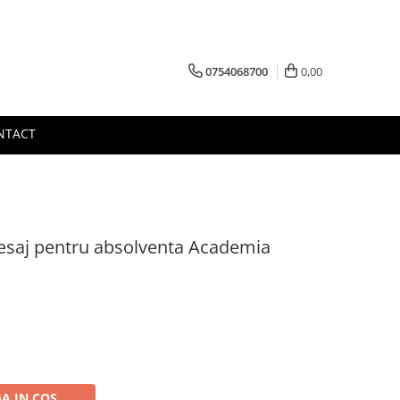
0754068700
0,00
NTACT
mesaj pentru absolventa Academia
A IN COS