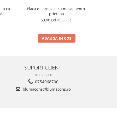
ata cu
Placa de ardezie, cu mesaj pentru
Pachet/Se
ul
prietena
Sfanta
59,00 Lei
49,00 Lei
ADAUGA IN COS
SUPORT CLIENTI
9:00 - 17:00
0754068700
blumacons@blumacons.ro