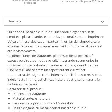
La toate comenzile peste 290 de lei
protejate!
Descriere
Surprinde-ti nasa de cununie cu un cadou elegant si plin de
emotie: o placa de ardezie naturala, personalizata prin imprimare
UV cu un mesaj dedicat din partea finilor. Un dar simbolic, care
exprima recunostinta si aprecierea pentru rolul special pe care il
are in viata voastra.
Cu dimensiunea de
20x20 cm
, placa este ideala pentru a fi
expusa pe birou, comoda sau raft, integrandu-se armonios in
orice decor. Este realizata din ardezie naturala, avand margini
usor neregulate ce ofera un aspect autentic si rafinat.
Imprimarea UV asigura culori intense, detalii clare si o rezistenta
indelungata in timp, astfel incat mesajul vostru sa ramana la fel
de frumos peste ani.
Caracteristici produs:
Dimensiune:
20x20 cm
Material: ardezie naturala
Personalizare prin imprimare UV durabila
Design elegant, cu mesaj dedicat nasei de cununie