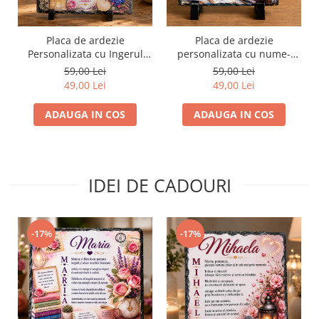
Placa de ardezie
Placa de ardezie
Personalizata cu Ingerul
personalizata cu nume-
Pazitor pentru Bunica
Rares
59,00 Lei
59,00 Lei
49,00 Lei
49,00 Lei
ADAUGA IN COS
ADAUGA IN COS
IDEI DE CADOURI
-17%
-17%