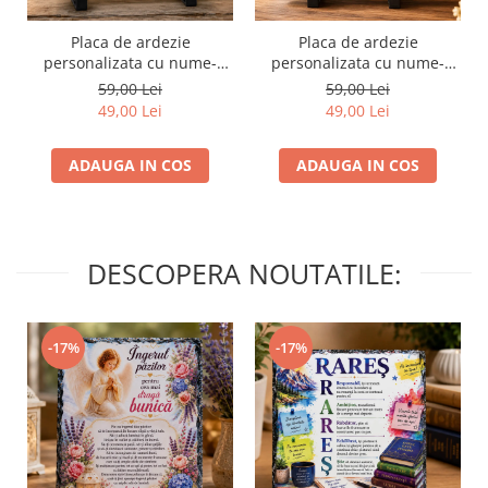
Placa de ardezie
Placa de ardezie
personalizata cu nume-
personalizata cu nume-
Mihaela
Maria
59,00 Lei
59,00 Lei
49,00 Lei
49,00 Lei
ADAUGA IN COS
ADAUGA IN COS
DESCOPERA NOUTATILE:
-17%
-17%