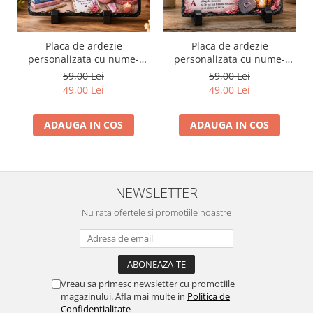
Placa de ardezie
Placa de ardezie
personalizata cu nume-
personalizata cu nume-
Maria
Mihaela
59,00 Lei
59,00 Lei
49,00 Lei
49,00 Lei
ADAUGA IN COS
ADAUGA IN COS
NEWSLETTER
Nu rata ofertele si promotiile noastre
Vreau sa primesc newsletter cu promotiile
magazinului. Afla mai multe in
Politica de
Confidentialitate