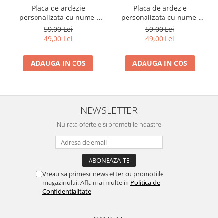
Placa de ardezie
Placa de ardezie
personalizata cu nume-
personalizata cu nume-
Mihaela
Maria
59,00 Lei
59,00 Lei
49,00 Lei
49,00 Lei
ADAUGA IN COS
ADAUGA IN COS
NEWSLETTER
Nu rata ofertele si promotiile noastre
Vreau sa primesc newsletter cu promotiile
magazinului. Afla mai multe in
Politica de
Confidentialitate