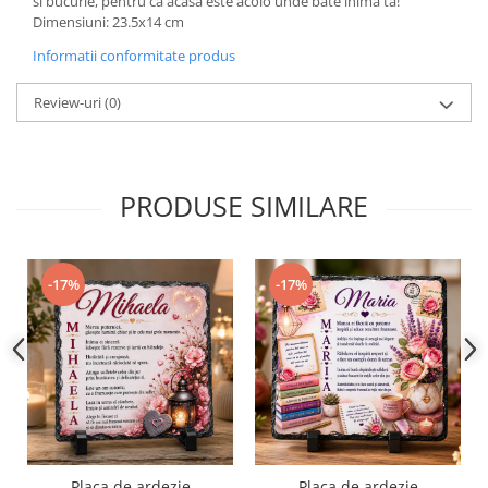
si bucurie, pentru ca acasa este acolo unde bate inima ta!
Dimensiuni: 23.5x14 cm
Informatii conformitate produs
Review-uri
(0)
PRODUSE SIMILARE
-17%
-17%
Placa de ardezie
Placa de ardezie