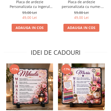
Placa de ardezie
Placa de ardezie
Personalizata cu Ingerul
personalizata cu nume-
Pazitor pentru Bunica
Rares
59,00 Lei
59,00 Lei
49,00 Lei
49,00 Lei
ADAUGA IN COS
ADAUGA IN COS
IDEI DE CADOURI
-17%
-17%