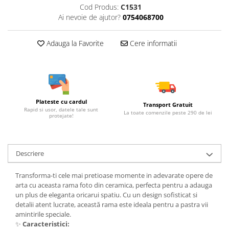
Cod Produs:
C1531
Ai nevoie de ajutor?
0754068700
Adauga la Favorite
Cere informatii
Plateste cu cardul
Transport Gratuit
Rapid si usor, datele tale sunt
La toate comenzile peste 290 de lei
protejate!
Descriere
Transforma-ti cele mai pretioase momente in adevarate opere de
arta cu aceasta rama foto din ceramica, perfecta pentru a adauga
un plus de eleganta oricarui spatiu. Cu un design sofisticat si
detalii atent lucrate, această rama este ideala pentru a pastra vii
amintirile speciale.
✨
Caracteristici: