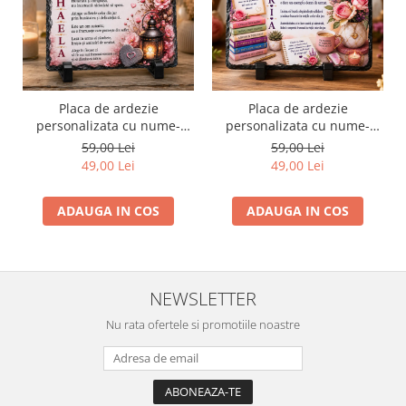
Placa de ardezie
Placa de ardezie
personalizata cu nume-
personalizata cu nume-
Mihaela
Maria
59,00 Lei
59,00 Lei
49,00 Lei
49,00 Lei
ADAUGA IN COS
ADAUGA IN COS
NEWSLETTER
Nu rata ofertele si promotiile noastre