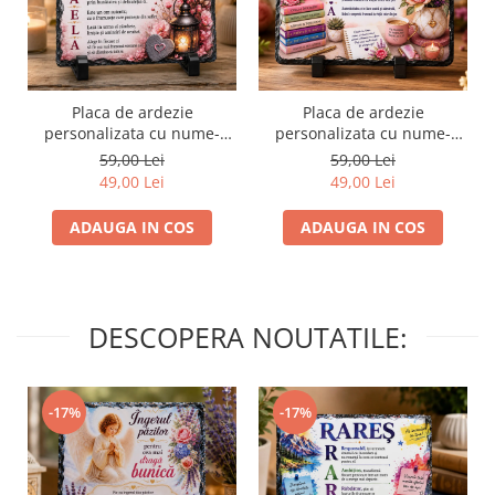
Placa de ardezie
Placa de ardezie
personalizata cu nume-
personalizata cu nume-
Mihaela
Maria
59,00 Lei
59,00 Lei
49,00 Lei
49,00 Lei
ADAUGA IN COS
ADAUGA IN COS
DESCOPERA NOUTATILE:
-17%
-17%