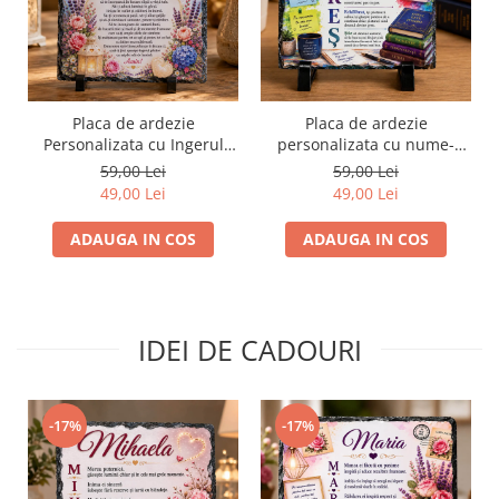
Placa de ardezie
Placa de ardezie
Personalizata cu Ingerul
personalizata cu nume-
Pazitor pentru Bunica
Rares
59,00 Lei
59,00 Lei
49,00 Lei
49,00 Lei
ADAUGA IN COS
ADAUGA IN COS
IDEI DE CADOURI
-17%
-17%