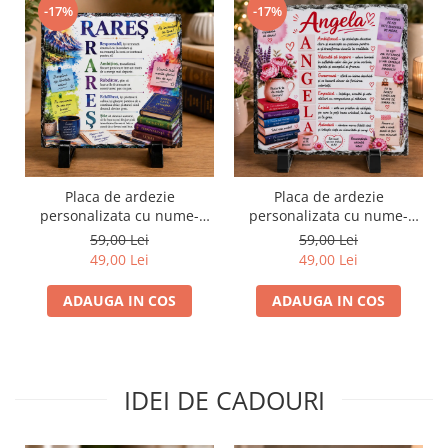
-17%
-17%
Placa de ardezie
Placa de ardezie
personalizata cu nume-
personalizata cu nume-
Rares
Angela
59,00 Lei
59,00 Lei
49,00 Lei
49,00 Lei
ADAUGA IN COS
ADAUGA IN COS
IDEI DE CADOURI