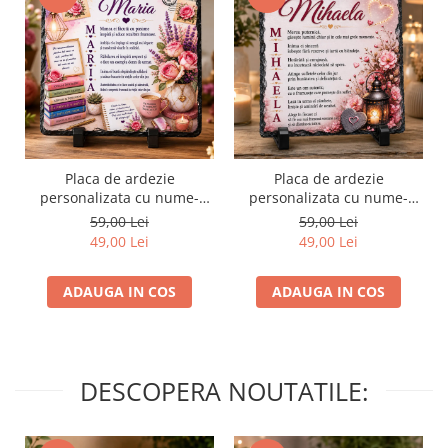
Placa de ardezie
Placa de ardezie
personalizata cu nume-
personalizata cu nume-
Maria
Mihaela
59,00 Lei
59,00 Lei
49,00 Lei
49,00 Lei
ADAUGA IN COS
ADAUGA IN COS
DESCOPERA NOUTATILE: