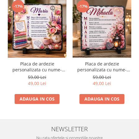
-17%
-17%
Placa de ardezie
Placa de ardezie
personalizata cu nume-
personalizata cu nume-
Maria
Mihaela
59,00 Lei
59,00 Lei
49,00 Lei
49,00 Lei
ADAUGA IN COS
ADAUGA IN COS
NEWSLETTER
Nu rata ofertele si promotiile noastre