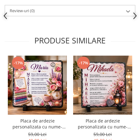
Review-uri
(0)
PRODUSE SIMILARE
-17%
-17%
Placa de ardezie
Placa de ardezie
personalizata cu nume-
personalizata cu nume-
Maria
Mihaela
59,00 Lei
59,00 Lei