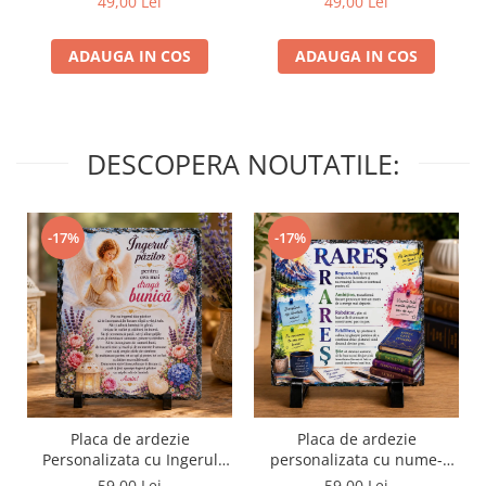
49,00 Lei
49,00 Lei
ADAUGA IN COS
ADAUGA IN COS
DESCOPERA NOUTATILE:
-17%
-17%
Placa de ardezie
Placa de ardezie
Personalizata cu Ingerul
personalizata cu nume-
Pazitor pentru Bunica
Rares
59,00 Lei
59,00 Lei