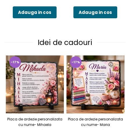
Adauga in cos
Adauga in cos
Idei de cadouri
-17%
-17%
Placa de ardezie personalizata
Placa de ardezie personalizata
P
cu nume- Mihaela
cu nume- Maria