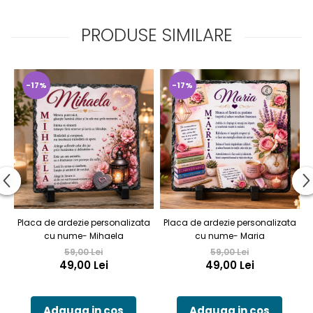
PRODUSE SIMILARE
-17%
-17%
Placa de ardezie personalizata
Placa de ardezie personalizata
M
cu nume- Mihaela
cu nume- Maria
59,00 Lei
59,00 Lei
49,00 Lei
49,00 Lei
Adauga in cos
Adauga in cos