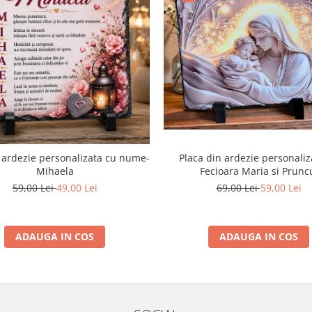
Placa din ardezie personaliz
 ardezie personalizata cu nume-
Fecioara Maria si Prunc
Mihaela
69,00 Lei
59,00 Lei
59,00 Lei
49,00 Lei
ADAUGA IN COS
ADAUGA IN COS