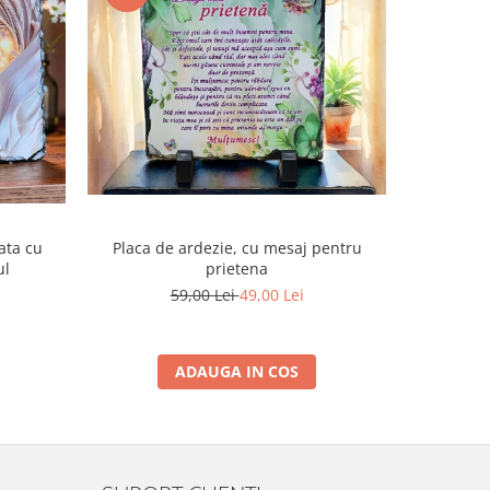
-8%
ata cu
Placa de ardezie, cu mesaj pentru
Pachet/Se
ul
prietena
Sfanta
59,00 Lei
49,00 Lei
ADAUGA IN COS