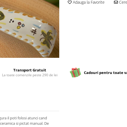
Adauga la Favorite
Cere 
Transport Gratuit
Cadouri pentru toate v
La toate comenzile peste 290 de lei
ura il poti folosi atunci cand
n ceramica si pictat manual. De