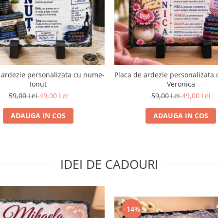
 ardezie personalizata cu nume-
Placa de ardezie personalizata
Ionut
Veronica
59,00 Lei
49,00 Lei
59,00 Lei
49,00 Lei
ADAUGA IN COS
ADAUGA IN COS
IDEI DE CADOURI
-14%