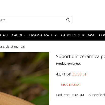
TATI
CADOURI PERSONALIZATE
CADOURI RELIGIOASE
CO
ura, pictat manual
Suport din ceramica pe
Produs romanesc
42,71 Lei
35,59 Lei
STOC EPUIZAT
Cod Produs:
C1341
Ai nevoie d