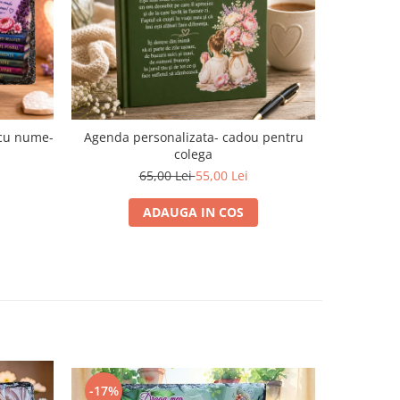
-17%
 cu nume-
Agenda personalizata- cadou pentru
Placa de a
colega
65,00 Lei
55,00 Lei
ADAUGA IN COS
-17%