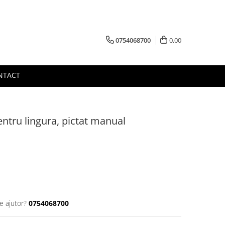
0754068700
0,00
NTACT
ntru lingura, pictat manual
e ajutor?
0754068700