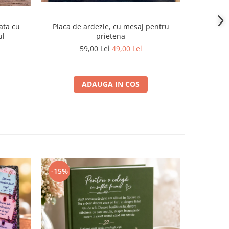
ata cu
Placa de ardezie, cu mesaj pentru
Pachet/Se
ul
prietena
Sfanta
59,00 Lei
49,00 Lei
ADAUGA IN COS
-15%