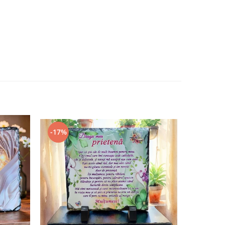
-17%
-8%