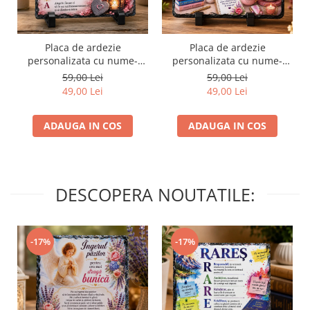
Placa de ardezie
Placa de ardezie
personalizata cu nume-
personalizata cu nume-
Mihaela
Maria
59,00 Lei
59,00 Lei
49,00 Lei
49,00 Lei
ADAUGA IN COS
ADAUGA IN COS
DESCOPERA NOUTATILE:
-17%
-17%