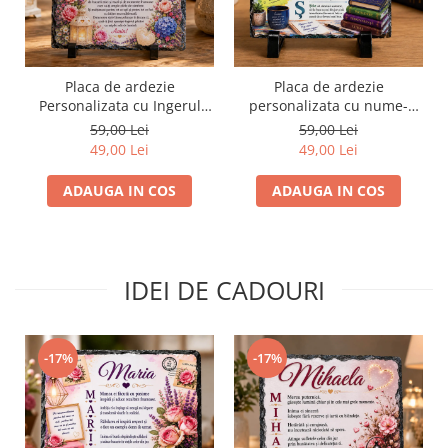
Placa de ardezie
Placa de ardezie
Personalizata cu Ingerul
personalizata cu nume-
Pazitor pentru Bunica
Rares
59,00 Lei
59,00 Lei
49,00 Lei
49,00 Lei
ADAUGA IN COS
ADAUGA IN COS
IDEI DE CADOURI
-17%
-17%