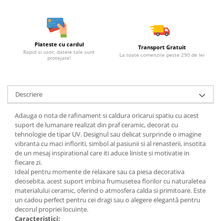
Plateste cu cardul
Transport Gratuit
Rapid si usor, datele tale sunt
La toate comenzile peste 290 de lei
protejate!
Descriere
Adauga o nota de rafinament si caldura oricarui spatiu cu acest
suport de lumanare realizat din praf ceramic, decorat cu
tehnologie de tipar UV. Designul sau delicat surprinde o imagine
vibranta cu maci infloriti, simbol al pasiunii si al renasterii, insotita
de un mesaj inspirational care iti aduce liniste si motivatie in
fiecare zi.
Ideal pentru momente de relaxare sau ca piesa decorativa
deosebita, acest suport imbina frumusetea florilor cu naturaletea
materialului ceramic, oferind o atmosfera calda si primitoare. Este
un cadou perfect pentru cei dragi sau o alegere elegantă pentru
decorul propriei locuințe.
Caracteristici: