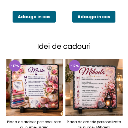
Adauga in cos
Adauga in cos
Idei de cadouri
-17%
-17%
Placa de ardezie personalizata
Placa de ardezie personalizata
P
cu nume- Maria
cu nume- Mihaela