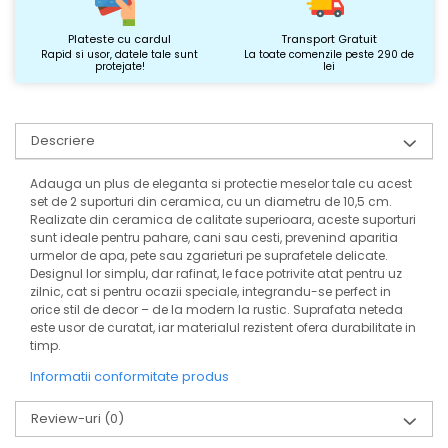
Plateste cu cardul
Transport Gratuit
Rapid si usor, datele tale sunt
La toate comenzile peste 290 de
protejate!
lei
Descriere
Adauga un plus de eleganta si protectie meselor tale cu acest
set de 2 suporturi din ceramica, cu un diametru de 10,5 cm.
Realizate din ceramica de calitate superioara, aceste suporturi
sunt ideale pentru pahare, cani sau cesti, prevenind aparitia
urmelor de apa, pete sau zgarieturi pe suprafetele delicate.
Designul lor simplu, dar rafinat, le face potrivite atat pentru uz
zilnic, cat si pentru ocazii speciale, integrandu-se perfect in
orice stil de decor – de la modern la rustic. Suprafata neteda
este usor de curatat, iar materialul rezistent ofera durabilitate in
timp.
Informatii conformitate produs
Review-uri
(0)