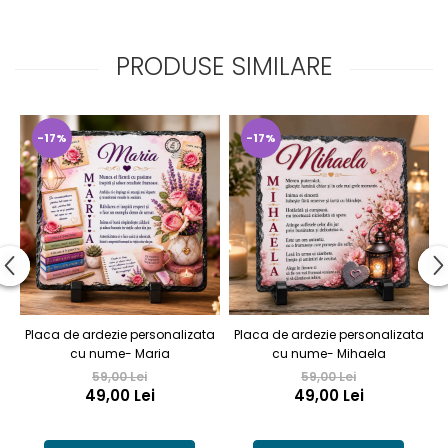
PRODUSE SIMILARE
-17%
-17%
Placa de ardezie personalizata
Placa de ardezie personalizata
P
cu nume- Maria
cu nume- Mihaela
59,00 Lei
59,00 Lei
49,00 Lei
49,00 Lei