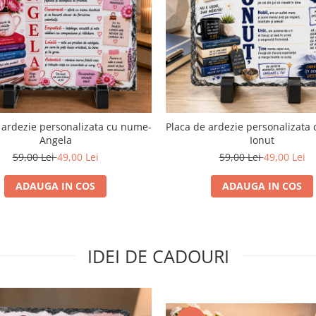
 ardezie personalizata cu nume-
Placa de ardezie personalizata
Angela
Ionut
59,00 Lei
49,00 Lei
59,00 Lei
49,00 Lei
ADAUGA IN COS
ADAUGA IN COS
IDEI DE CADOURI