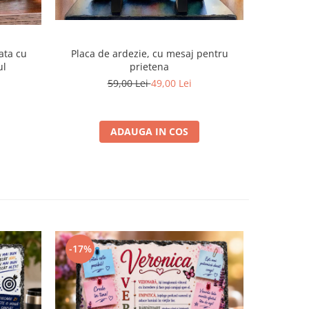
ata cu
Placa de ardezie, cu mesaj pentru
Pachet/Se
ul
prietena
Sfanta
59,00 Lei
49,00 Lei
ADAUGA IN COS
-17%