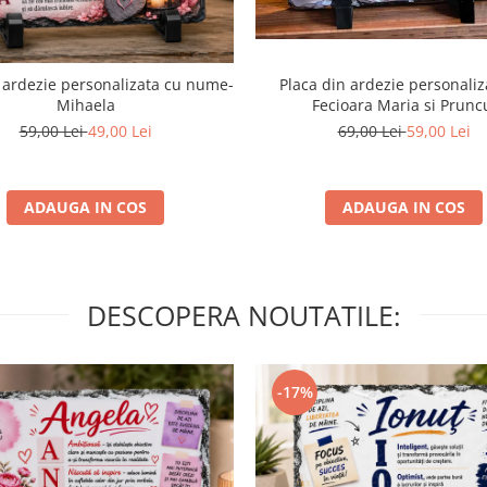
Placa din ardezie personaliz
 ardezie personalizata cu nume-
Fecioara Maria si Prunc
Mihaela
69,00 Lei
59,00 Lei
59,00 Lei
49,00 Lei
ADAUGA IN COS
ADAUGA IN COS
DESCOPERA NOUTATILE:
-17%