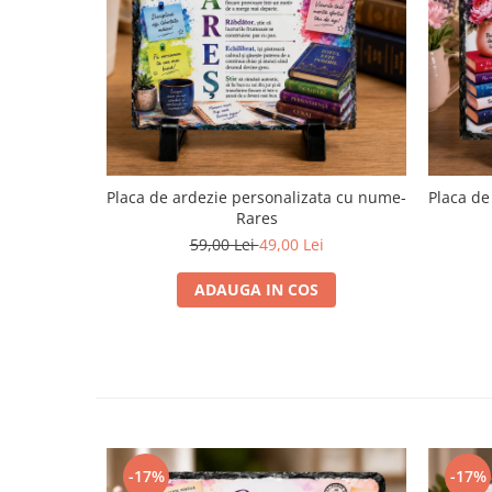
Placa de ardezie personalizata cu nume-
Placa de
Rares
59,00 Lei
49,00 Lei
ADAUGA IN COS
-17%
-17%