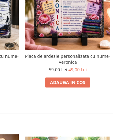
-15%
 cu nume-
Placa de ardezie personalizata cu nume-
Agenda p
Veronica
59,00 Lei
49,00 Lei
ADAUGA IN COS