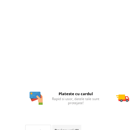
Plateste cu cardul
Rapid si usor, datele tale sunt
protejate!