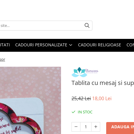
TATI
CADOURI PERSONALIZATE
CADOURI RELIGIOASE
CO
sor
Tablita cu mesaj si sup
25,42 Lei
18,00 Lei
IN STOC
ADAUGA I