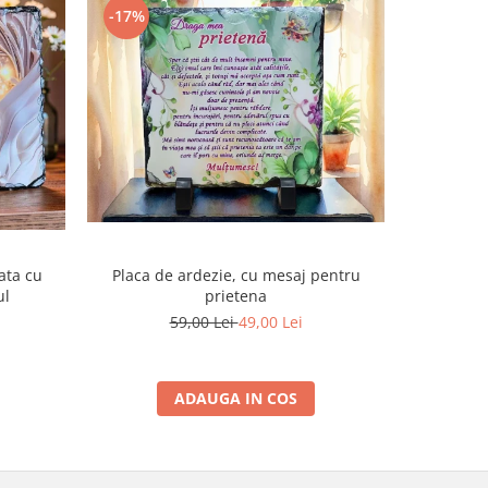
-17%
-8%
ata cu
Placa de ardezie, cu mesaj pentru
Pachet/Se
ul
prietena
Sfanta
59,00 Lei
49,00 Lei
ADAUGA IN COS