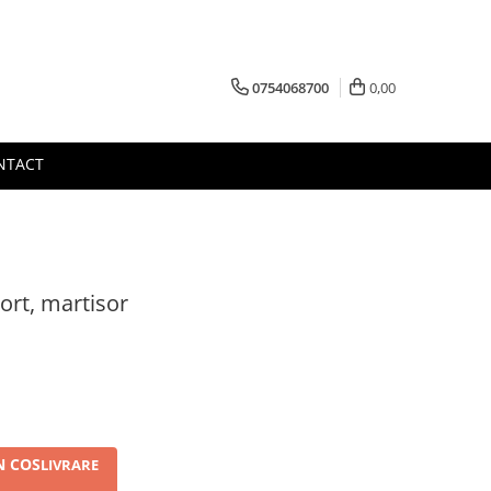
0754068700
0,00
NTACT
ort, martisor
N COS
LIVRARE