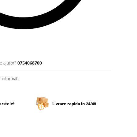
e ajutor?
0754068700
informatii
arstele!
Livrare rapida in 24/48