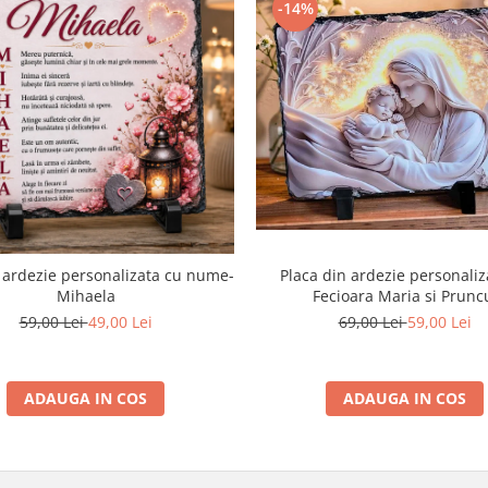
-14%
Placa din ardezie personaliz
 ardezie personalizata cu nume-
Fecioara Maria si Prunc
Mihaela
69,00 Lei
59,00 Lei
59,00 Lei
49,00 Lei
ADAUGA IN COS
ADAUGA IN COS