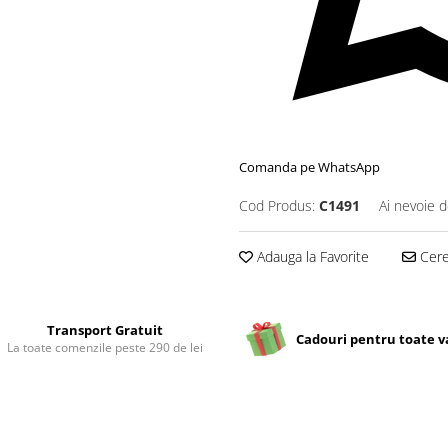
Comanda pe WhatsApp
Cod Produs:
C1491
Ai nevoie d
Adauga la Favorite
Cere 
Transport Gratuit
Cadouri pentru toate v
La toate comenzile peste 290 de lei