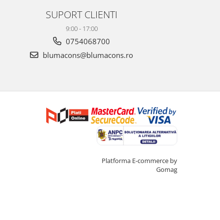
SUPORT CLIENTI
9:00 - 17:00
0754068700
blumacons@blumacons.ro
Creat cu ❤ și cu 🧠 de Dan Trifan
Platforma E-commerce by
Gomag