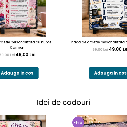
rdezie personalizata cu nume-
Placa de ardezie personalizata 
Carmen
49,00 Le
59,00 Lei
49,00 Lei
59,00 Lei
Adauga in cos
Adauga in cos
Idei de cadouri
-14%