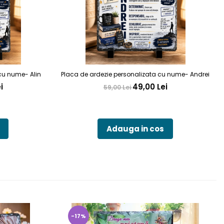
cu nume- Alin
Placa de ardezie personalizata cu nume- Andrei
i
49,00 Lei
59,00 Lei
Adauga in cos
-17%