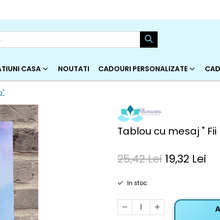
TIUNI CASA
NOUTATI
CADOURI PERSONALIZATE
CAD
a"
Tablou cu mesaj " F
25,42 Lei
19,32 Lei
In stoc
A