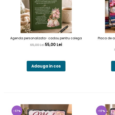
Agenda personalizata- cadou pentru colega
Placa de a
55,00 Lei
65,00 Lei
Adauga in cos
-17%
-17%