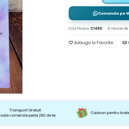
Comanda pe 
Cod Produs:
C1490
Ai nevoie de 
Adauga la Favorite
C
Transport Gratuit
Cadouri pentru toate
toate comenzile peste 290 de lei