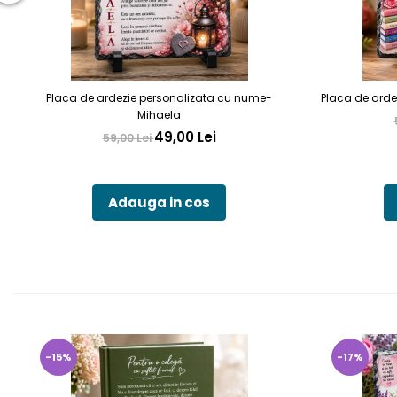
Placa de ardezie personalizata cu nume-
Placa de arde
Mihaela
49,00 Lei
59,00 Lei
Adauga in cos
-15%
-17%