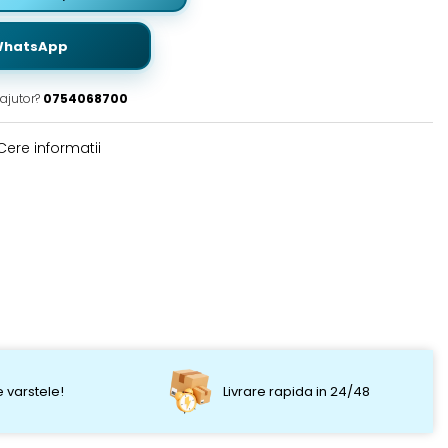
WhatsApp
ajutor?
0754068700
ere informatii
 varstele!
Livrare rapida in 24/48