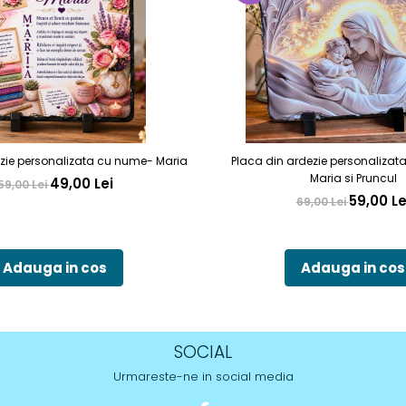
zie personalizata cu nume- Maria
Placa din ardezie personalizat
Maria si Pruncul
49,00 Lei
59,00 Lei
59,00 Le
69,00 Lei
Adauga in cos
Adauga in cos
SOCIAL
Urmareste-ne in social media