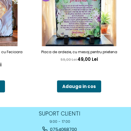
a cu Fecioara
Placa de ardezie, cu mesaj pentru prietena
49,00 Lei
59,00 Lei
i
Adauga in cos
SUPORT CLIENTI
9:00 - 17:00
0754068700