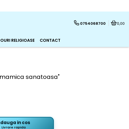
0754068700
0,00
OURI RELIGIOASE
CONTACT
ii mamica sanatoasa"
dauga in cos
Livrare rapida