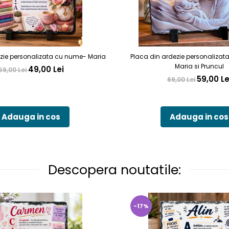
zie personalizata cu nume- Maria
Placa din ardezie personalizat
Maria si Pruncul
49,00 Lei
59,00 Lei
59,00 Le
69,00 Lei
Adauga in cos
Adauga in cos
Descopera noutatile:
-17%