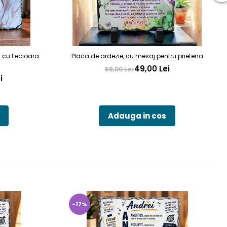
a cu Fecioara
Placa de ardezie, cu mesaj pentru prietena
49,00 Lei
59,00 Lei
i
Adauga in cos
-17%