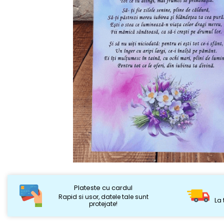
Plateste cu cardul
Rapid si usor, datele tale sunt
La 
protejate!