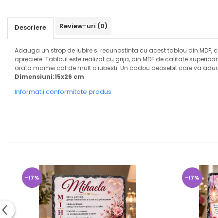
Review-uri
(0)
Descriere
Adauga un strop de iubire si recunostinta cu acest tablou din MDF, 
apreciere. Tabloul este realizat cu grija, din MDF de calitate superio
arata mamei cat de mult o iubesti. Un cadou deosebit care va aduce
Dimensiuni:15x26 cm
Informatii conformitate produs
-17%
-17%