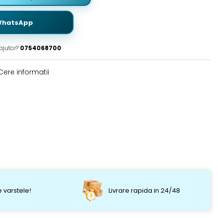
WhatsApp
ajutor?
0754068700
ere informatii
 varstele!
Livrare rapida in 24/48