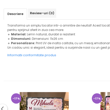
Review-uri
(0)
Descriere
Transforma un simplu tocator intr-o amintire de neuitat! Acest toca
pentru sprijinul oferit in ziua cea mare.
🔹
Material:
Lemn natural, durabil si rezistent
🔹
Dimensiuni:
Dimensiuni: 11x26 cm
🔹
Personalizare:
Print UV de inalta calitate, cu un mesaj emotionan
Un cadou unic si elegant, ideal pentru a surprinde nasii cu un gest p
Informatii conformitate produs
-17%
-17%