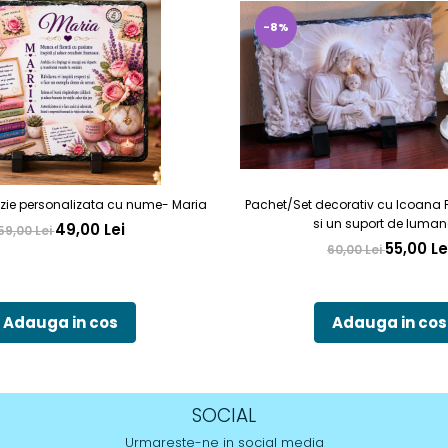
-8%
zie personalizata cu nume- Maria
Pachet/Set decorativ cu Icoana 
si un suport de luman
49,00 Lei
59,00 Lei
55,00 Le
60,00 Lei
Adauga in cos
Adauga in cos
SOCIAL
Urmareste-ne in social media