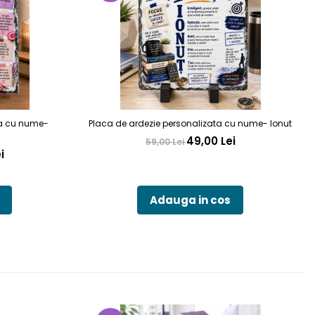
ta cu nume-
Placa de ardezie personalizata cu nume- Ionut
49,00 Lei
59,00 Lei
i
Adauga in cos