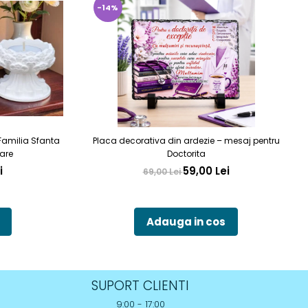
-14%
Familia Sfanta
Placa decorativa din ardezie – mesaj pentru
are
Doctorita
i
59,00 Lei
69,00 Lei
Adauga in cos
SUPORT CLIENTI
9:00 - 17:00