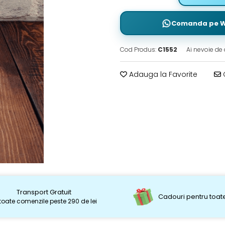
Comanda pe 
Cod Produs:
C1552
Ai nevoie de 
Adauga la Favorite
C
Transport Gratuit
Cadouri pentru toate
toate comenzile peste 290 de lei