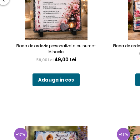
Placa de ardezie personalizata cu nume-
Placa de arde
Mihaela
49,00 Lei
59,00 Lei
Adauga in cos
-17%
-17%