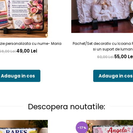
zie personalizata cu nume- Maria
Pachet/Set decorativ cu Icoana 
si un suport de luman
49,00 Lei
59,00 Lei
55,00 Le
60,00 Lei
Adauga in cos
Adauga in cos
Descopera noutatile:
-17%