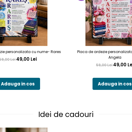
zie personalizata cu nume- Rares
Placa de ardezie personaliza
Angela
49,00 Lei
59,00 Lei
49,00 Le
59,00 Lei
Adauga in cos
Adauga in cos
Idei de cadouri