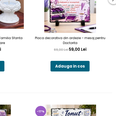
Familia Sfanta
Placa decorativa din ardezie – mesaj pentru
are
Doctorita
i
59,00 Lei
69,00 Lei
Adauga in cos
-17%