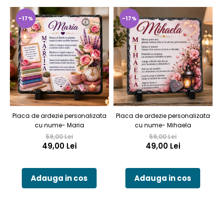
-17%
-17%
Placa de ardezie personalizata
Placa de ardezie personalizata
P
cu nume- Maria
cu nume- Mihaela
59,00 Lei
59,00 Lei
49,00 Lei
49,00 Lei
Adauga in cos
Adauga in cos