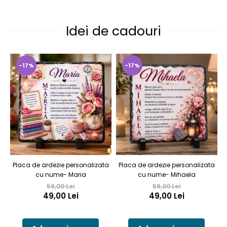
Idei de cadouri
-17%
-17%
Placa de ardezie personalizata
Placa de ardezie personalizata
P
cu nume- Maria
cu nume- Mihaela
59,00 Lei
59,00 Lei
49,00 Lei
49,00 Lei