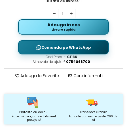
Durata de livrare:
1
Adauga in cos
Livrare rapida
Comanda pe WhatsApp
Cod Produs:
C1136
Ai nevoie de ajutor?
0754068700
Adauga la Favorite
Cere informatii
Plateste cu cardul
Transport Gratuit
Rapid si usor, datele tale sunt
La toate comenzile peste 290 de
protejate!
lei