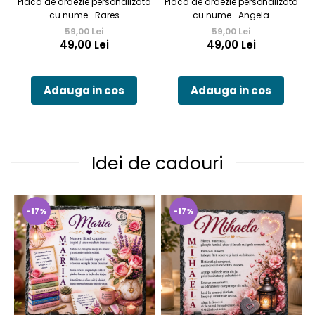
Placa de ardezie personalizata
Placa de ardezie personalizata
cu nume- Rares
cu nume- Angela
59,00 Lei
59,00 Lei
49,00 Lei
49,00 Lei
Adauga in cos
Adauga in cos
Idei de cadouri
-17%
-17%