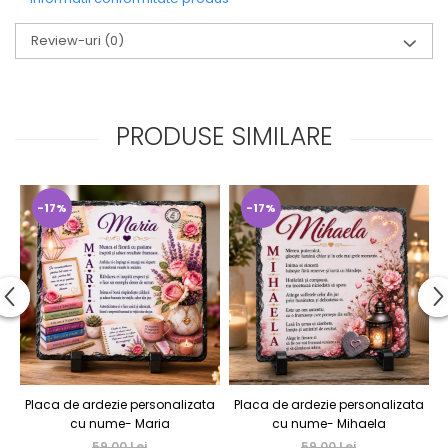
Review-uri
(0)
PRODUSE SIMILARE
-17%
-17%
Placa de ardezie personalizata
Placa de ardezie personalizata
P
cu nume- Maria
cu nume- Mihaela
59,00 Lei
59,00 Lei