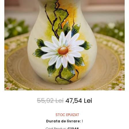
55,92 Lei
47,54 Lei
STOC EPUIZAT
Durata de livrare:
1
Cod Produs:
C1346