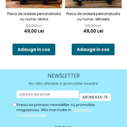
Placa de ardezie personalizata
Placa de ardezie personalizata
P
cu nume- Maria
cu nume- Mihaela
59,00 Lei
59,00 Lei
49,00 Lei
49,00 Lei
Adauga in cos
Adauga in cos
NEWSLETTER
Nu rata ofertele si promotiile noastre
Vreau sa primesc newsletter cu promotiile
magazinului. Afla mai multe in
Politica de
Confidentialitate