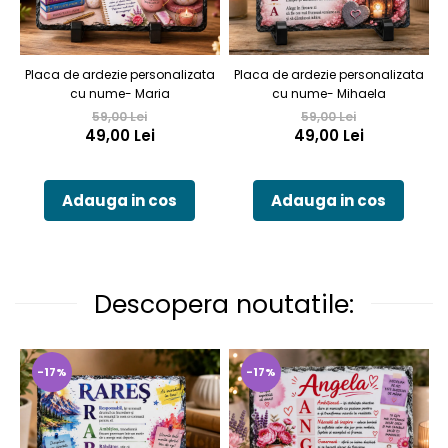
Placa de ardezie personalizata
Placa de ardezie personalizata
P
cu nume- Maria
cu nume- Mihaela
59,00 Lei
59,00 Lei
49,00 Lei
49,00 Lei
Adauga in cos
Adauga in cos
Descopera noutatile:
-17%
-17%