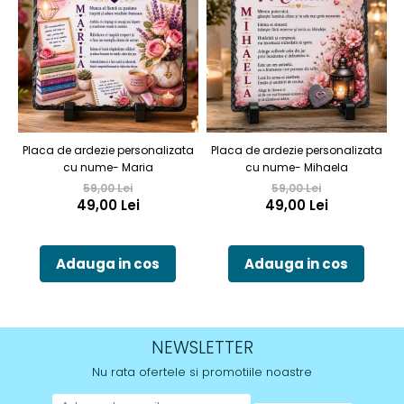
Placa de ardezie personalizata
Placa de ardezie personalizata
P
cu nume- Maria
cu nume- Mihaela
59,00 Lei
59,00 Lei
49,00 Lei
49,00 Lei
Adauga in cos
Adauga in cos
NEWSLETTER
Nu rata ofertele si promotiile noastre