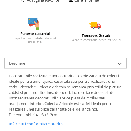
Adauga la Favorite
Cere informatii
Plateste cu cardul
Transport Gratuit
Rapid si usor, datele tale sunt
La toate comenzile peste 290 de lei
protejate!
Descriere
Decoratiunile realizate manual,cuprind o serie variata de colectii,
ideale pentru amenajarea casei tale sau pentru realizarea unui
cadou deosebit. Colectia Arlechin se remarca prin stilul de pictura
cubist si prin multitudinea de culori, lucru ce face deosebit de
usor asortarea decoratiunii cu orice piesa de moilier sau
aranjament interior. Colectia Arlechin este atfel ideala pentru
realizarea unei surprize garantate celei de langa noi.
Dimendiuni:H:14,L:8 +/- 2cm.
Informatii conformitate produs