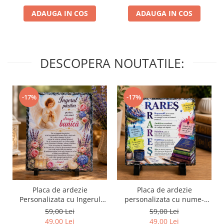
ADAUGA IN COS
ADAUGA IN COS
DESCOPERA NOUTATILE:
-17%
-17%
Placa de ardezie
Placa de ardezie
Personalizata cu Ingerul
personalizata cu nume-
Pazitor pentru Bunica
Rares
59,00 Lei
59,00 Lei
49,00 Lei
49,00 Lei