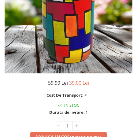
59,99 Lei
39,00 Lei
Cost De Transport:
<
IN STOC
Durata de livrare:
1
ADAUGA IN COS