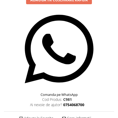
LIVRARE RAPIDA
Comanda pe WhatsApp
Cod Produs:
C981
Ai nevoie de ajutor?
0754068700