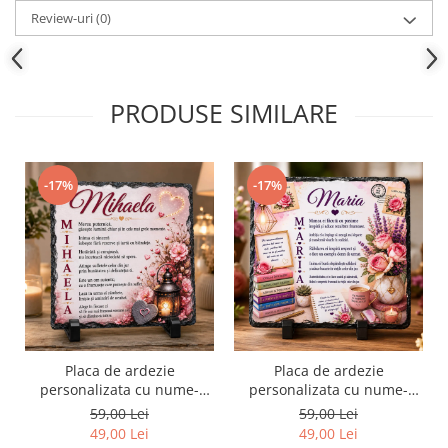
Review-uri
(0)
PRODUSE SIMILARE
-17%
-17%
Placa de ardezie
Placa de ardezie
personalizata cu nume-
personalizata cu nume-
Mihaela
Maria
59,00 Lei
59,00 Lei
49,00 Lei
49,00 Lei