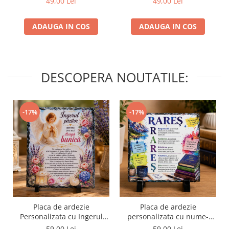
49,00 Lei
49,00 Lei
ADAUGA IN COS
ADAUGA IN COS
DESCOPERA NOUTATILE:
-17%
-17%
Placa de ardezie
Placa de ardezie
Personalizata cu Ingerul
personalizata cu nume-
Pazitor pentru Bunica
Rares
59,00 Lei
59,00 Lei