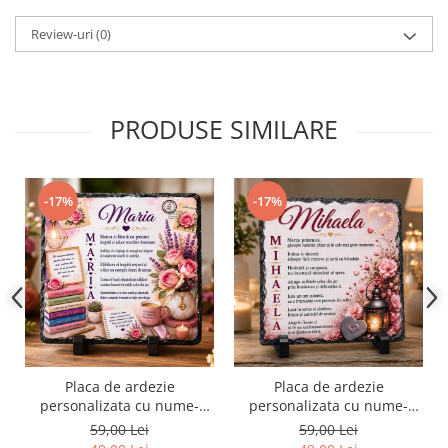
Review-uri
(0)
PRODUSE SIMILARE
-17%
-17%
Placa de ardezie
Placa de ardezie
personalizata cu nume-
personalizata cu nume-
Maria
Mihaela
59,00 Lei
59,00 Lei