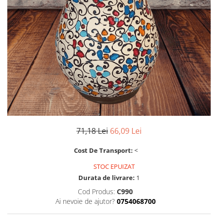
71,18 Lei
66,09 Lei
Cost De Transport:
<
STOC EPUIZAT
Durata de livrare:
1
Cod Produs:
C990
Ai nevoie de ajutor?
0754068700