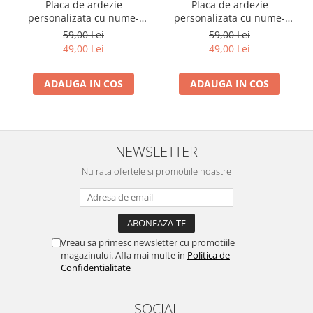
Placa de ardezie
Placa de ardezie
personalizata cu nume-
personalizata cu nume-
Maria
Mihaela
59,00 Lei
59,00 Lei
49,00 Lei
49,00 Lei
ADAUGA IN COS
ADAUGA IN COS
NEWSLETTER
Nu rata ofertele si promotiile noastre
Vreau sa primesc newsletter cu promotiile
magazinului. Afla mai multe in
Politica de
Confidentialitate
SOCIAL