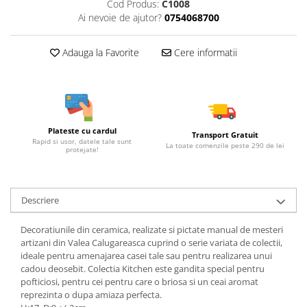
Cod Produs:
C1008
Ai nevoie de ajutor?
0754068700
Adauga la Favorite
Cere informatii
Plateste cu cardul
Transport Gratuit
Rapid si usor, datele tale sunt
La toate comenzile peste 290 de lei
protejate!
Descriere
Decoratiunile din ceramica, realizate si pictate manual de mesteri
artizani din Valea Calugareasca cuprind o serie variata de colectii,
ideale pentru amenajarea casei tale sau pentru realizarea unui
cadou deosebit. Colectia Kitchen este gandita special pentru
pofticiosi, pentru cei pentru care o briosa si un ceai aromat
reprezinta o dupa amiaza perfecta.