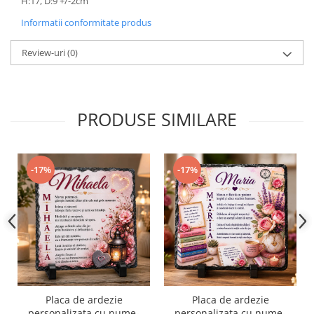
H:17, D:9 +/-2cm
Informatii conformitate produs
Review-uri
(0)
PRODUSE SIMILARE
-17%
-17%
Placa de ardezie
Placa de ardezie
personalizata cu nume-
personalizata cu nume-