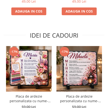
49,00 Lei
49,00 Lei
ADAUGA IN COS
ADAUGA IN COS
IDEI DE CADOURI
-17%
-17%
Placa de ardezie
Placa de ardezie
personalizata cu nume-
personalizata cu nume-
Maria
Mihaela
59,00 Lei
59,00 Lei