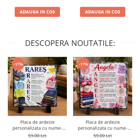
ADAUGA IN COS
ADAUGA IN COS
DESCOPERA NOUTATILE:
-17%
-17%
Placa de ardezie
Placa de ardezie
personalizata cu nume-
personalizata cu nume-
Rares
Angela
59,00 Lei
59,00 Lei