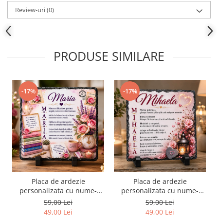
Review-uri
(0)
PRODUSE SIMILARE
-17%
-17%
Placa de ardezie
Placa de ardezie
personalizata cu nume-
personalizata cu nume-
Maria
Mihaela
59,00 Lei
59,00 Lei
49,00 Lei
49,00 Lei