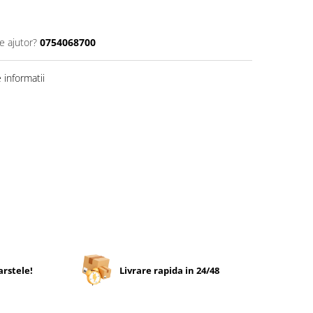
e ajutor?
0754068700
informatii
arstele!
Livrare rapida in 24/48