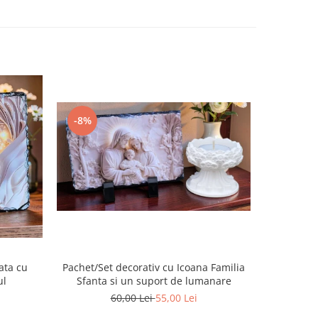
-14%
-8%
ata cu
Pachet/Set decorativ cu Icoana Familia
Placa de
ul
Sfanta si un suport de lumanare
60,00 Lei
55,00 Lei