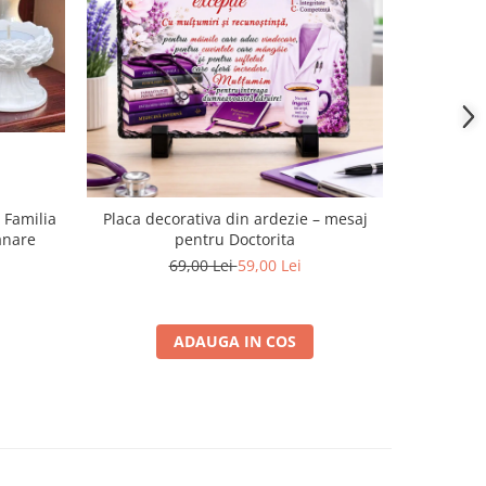
-17%
 Familia
Placa decorativa din ardezie – mesaj
Placa de a
anare
pentru Doctorita
69,00 Lei
59,00 Lei
ADAUGA IN COS