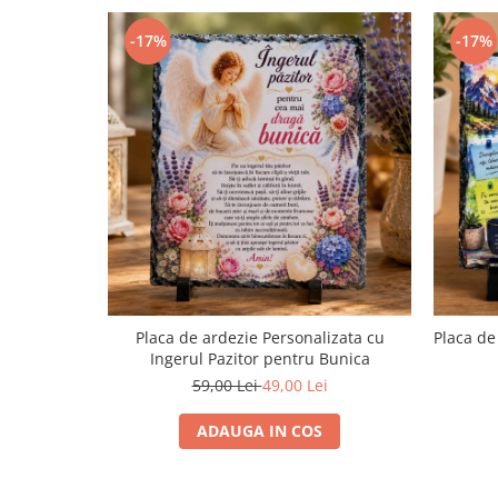
-17%
-17%
Placa de ardezie Personalizata cu
Placa de
Ingerul Pazitor pentru Bunica
59,00 Lei
49,00 Lei
ADAUGA IN COS