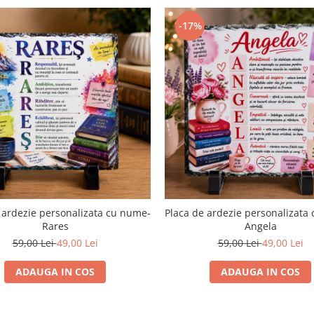
-17%
 ardezie personalizata cu nume-
Placa de ardezie personalizata
Rares
Angela
59,00 Lei
49,00 Lei
59,00 Lei
49,00 Lei
ADAUGA IN COS
ADAUGA IN COS