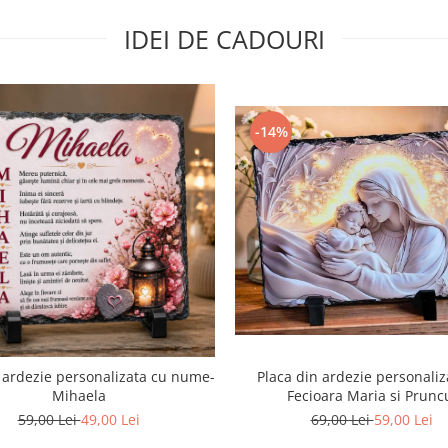
IDEI DE CADOURI
-14%
Placa din ardezie personaliz
 ardezie personalizata cu nume-
Fecioara Maria si Prunc
Mihaela
69,00 Lei
59,00 Lei
59,00 Lei
49,00 Lei