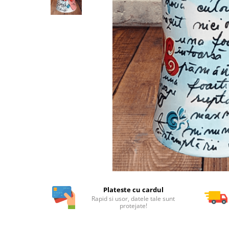
Plateste cu cardul
Rapid si usor, datele tale sunt
protejate!