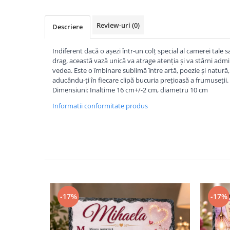
Review-uri
(0)
Descriere
Indiferent dacă o așezi într-un colț special al camerei tale 
drag, această vază unică va atrage atenția și va stârni admi
vedea.
Este o îmbinare sublimă între artă, poezie și natură,
aducându-ți în fiecare clipă bucuria prețioasă a frumuseții.
Dimensiuni: Inaltime 16 cm+/-2 cm, diametru 10 cm
Informatii conformitate produs
-17%
-17%