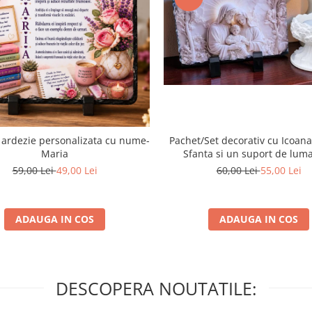
 ardezie personalizata cu nume-
Pachet/Set decorativ cu Icoana
Maria
Sfanta si un suport de lum
59,00 Lei
49,00 Lei
60,00 Lei
55,00 Lei
ADAUGA IN COS
ADAUGA IN COS
DESCOPERA NOUTATILE: