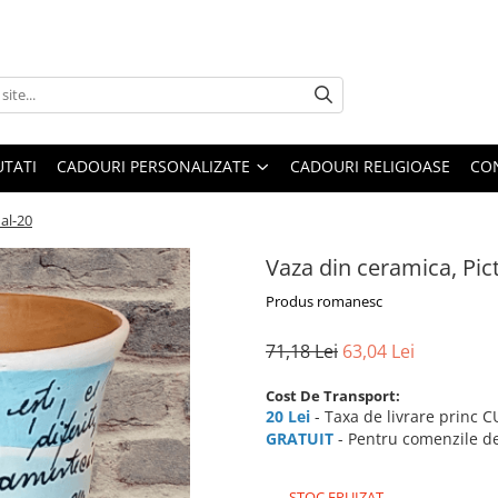
TATI
CADOURI PERSONALIZATE
CADOURI RELIGIOASE
CO
al-20
Vaza din ceramica, Pi
Produs romanesc
71,18 Lei
63,04 Lei
Cost De Transport:
20 Lei
- Taxa de livrare princ 
GRATUIT
- Pentru comenzile de
STOC EPUIZAT