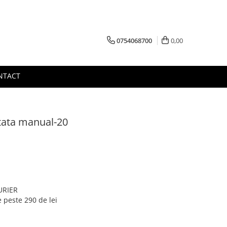
0754068700
0,00
NTACT
ctata manual-20
CURIER
 peste 290 de lei