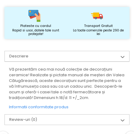
Plateste cu cardul
Transport Gratuit
Rapid si usor, datele tale sunt
La toate comenzile peste 290 de
protejate!
lei
Descriere
Vă prezentăm cea mai nouă colecție de decorațiuni
ceramice! Realizate și pictate manual de meșteri din Valea
Călugărească, aceste decorațiuni sunt perfecte pentru a
vă înfrumuseța casa sau ca un cadou unic. Descoperă-le
acum și oferă-i casei tale o notă fermecătoare și
tradițională! Dimensiuni h:18/d: 11 +/_2cm.
Informatii conformitate produs
Review-uri
(0)