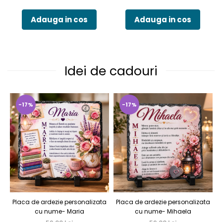
Adauga in cos
Adauga in cos
Idei de cadouri
-17%
-17%
Placa de ardezie personalizata
Placa de ardezie personalizata
P
cu nume- Maria
cu nume- Mihaela