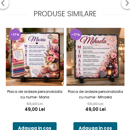
PRODUSE SIMILARE
-17%
-17%
Placa de ardezie personalizata
Placa de ardezie personalizata
P
cu nume- Maria
cu nume- Mihaela
59,00 Lei
59,00 Lei
49,00 Lei
49,00 Lei
Adauga in cos
Adauga in cos