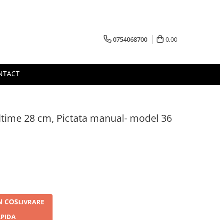
0754068700
0,00
NTACT
ltime 28 cm, Pictata manual- model 36
N COS
LIVRARE
PIDA