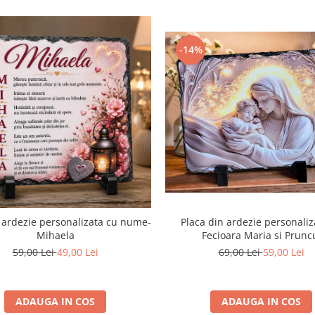
-14%
Placa din ardezie personaliz
 ardezie personalizata cu nume-
Fecioara Maria si Prunc
Mihaela
69,00 Lei
59,00 Lei
59,00 Lei
49,00 Lei
ADAUGA IN COS
ADAUGA IN COS