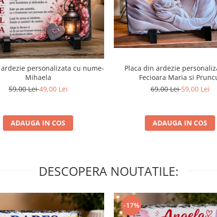
Placa din ardezie personaliz
 ardezie personalizata cu nume-
Fecioara Maria si Prunc
Mihaela
69,00 Lei
59,00 Lei
59,00 Lei
49,00 Lei
ADAUGA IN COS
ADAUGA IN COS
DESCOPERA NOUTATILE:
-17%