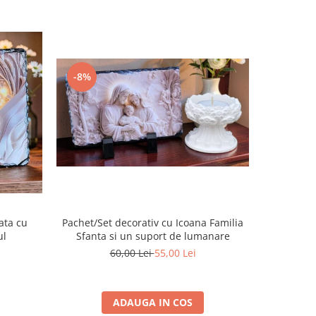
-8%
-14%
ata cu
Pachet/Set decorativ cu Icoana Familia
Placa de
ul
Sfanta si un suport de lumanare
60,00 Lei
55,00 Lei
ADAUGA IN COS