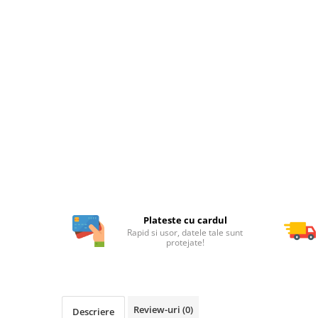
Plateste cu cardul
Rapid si usor, datele tale sunt
protejate!
Review-uri
(0)
Descriere