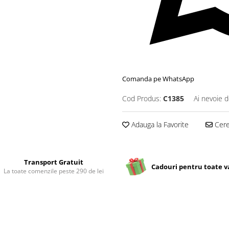
Comanda pe WhatsApp
Cod Produs:
C1385
Ai nevoie d
Adauga la Favorite
Cere 
Transport Gratuit
Cadouri pentru toate v
La toate comenzile peste 290 de lei