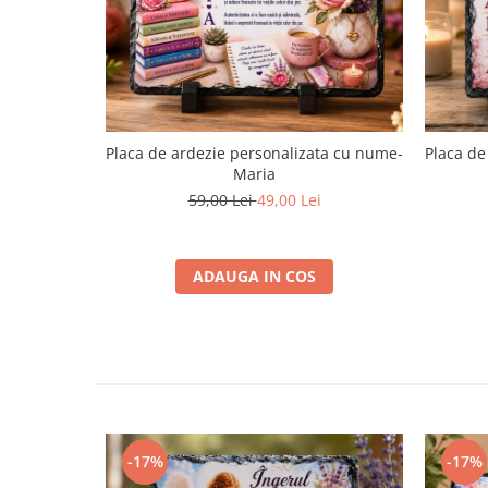
Placa de ardezie personalizata cu nume-
Placa de
Maria
59,00 Lei
49,00 Lei
ADAUGA IN COS
-17%
-17%