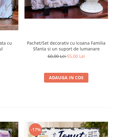
-14%
ata cu
Pachet/Set decorativ cu Icoana Familia
Placa de
ul
Sfanta si un suport de lumanare
60,00 Lei
55,00 Lei
ADAUGA IN COS
-17%