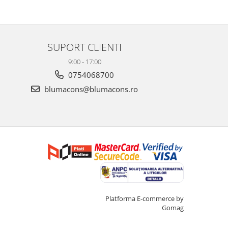
SUPORT CLIENTI
9:00 - 17:00
0754068700
blumacons@blumacons.ro
Creat cu ❤ și cu 🧠 de Dan Trifan
Platforma E-commerce by
Gomag