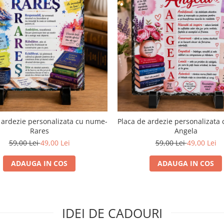
 ardezie personalizata cu nume-
Placa de ardezie personalizata
Rares
Angela
59,00 Lei
49,00 Lei
59,00 Lei
49,00 Lei
ADAUGA IN COS
ADAUGA IN COS
IDEI DE CADOURI