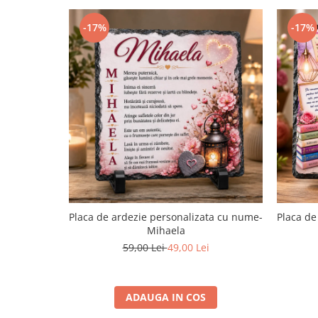
-17%
-17%
Placa de ardezie personalizata cu nume-
Placa de
Mihaela
59,00 Lei
49,00 Lei
ADAUGA IN COS