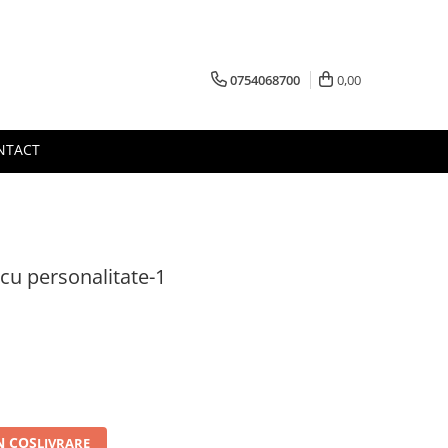
0754068700
0,00
NTACT
cu personalitate-1
N COS
LIVRARE