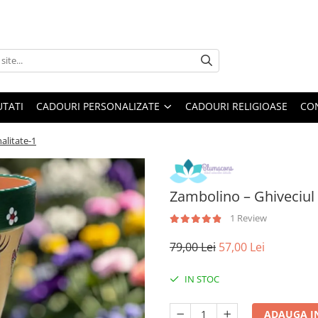
TATI
CADOURI PERSONALIZATE
CADOURI RELIGIOASE
CO
alitate-1
Zambolino – Ghiveciul 
1 Review
79,00 Lei
57,00 Lei
IN STOC
ADAUGA I