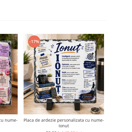
-17%
-17%
 cu nume-
Placa de ardezie personalizata cu nume-
Placa de a
Ionut