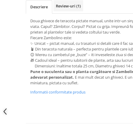
Review-uri
(1)
Descriere
Doua ghivece de teracota pictate manual, unite intr-un sing
viata. Capul? Zâmbitor. Corpul? Pictat cu grija. Impreună
prieten al plantelor tale si vedeta coltului tau verde.
Fiecare Zambolino este:
✨ Unicat – pictat manual, cu trasaturi si detalii care il fac s
🪴 Din teracota naturala – perfecta pentru plantele care iu
😊 Mereu cu zambetul pe „buze” – iti inveseleste ziua si de
🎁 Cadoul ideal – pentru iubitorii de plante, arta sau lucruri 
Dimensiuni: Inaltime totala 25 cm, Diametru ghiveci 14 
Pune o suculenta sau o planta curgătoare si Zambol
adevarat personalizat.
E mai mult decat un ghiveci. E un
miniatura, pictata cu suflet.
Informatii conformitate produs