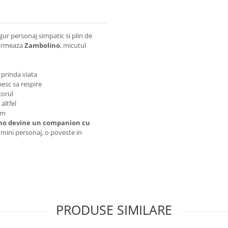
ur personaj simpatic si plin de
 formeaza
Zambolino
, micutul
a prinda viata
besc sa respire
corul
altfel
cm
ino devine un companion cu
 mini personaj, o poveste in
PRODUSE SIMILARE