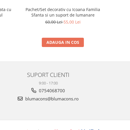
ata cu
Pachet/Set decorativ cu Icoana Familia
Placa de
ul
Sfanta si un suport de lumanare
60,00 Lei
55,00 Lei
ADAUGA IN COS
SUPORT CLIENTI
9:00 - 17:00
0754068700
blumacons@blumacons.ro