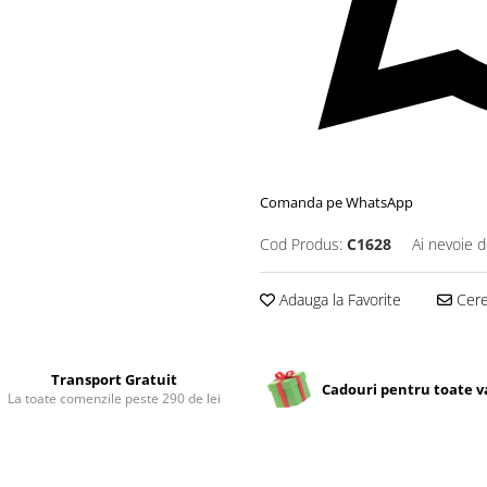
Comanda pe WhatsApp
Cod Produs:
C1628
Ai nevoie d
Adauga la Favorite
Cere 
Transport Gratuit
Cadouri pentru toate v
La toate comenzile peste 290 de lei