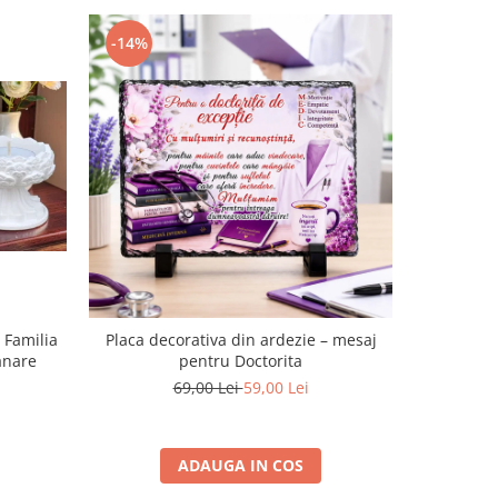
-14%
-17%
 Familia
Placa decorativa din ardezie – mesaj
Placa de a
anare
pentru Doctorita
69,00 Lei
59,00 Lei
ADAUGA IN COS