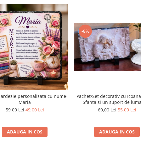
-8%
 ardezie personalizata cu nume-
Pachet/Set decorativ cu Icoana
Maria
Sfanta si un suport de lum
59,00 Lei
49,00 Lei
60,00 Lei
55,00 Lei
ADAUGA IN COS
ADAUGA IN COS