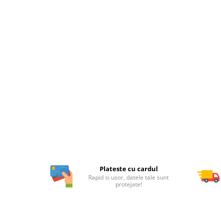
Plateste cu cardul
Rapid si usor, datele tale sunt
protejate!