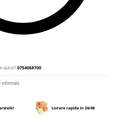
e ajutor?
0754068700
informatii
arstele!
Livrare rapida in 24/48