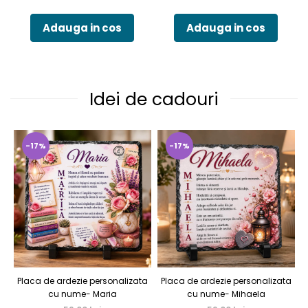
Adauga in cos
Adauga in cos
Idei de cadouri
-17%
-17%
Placa de ardezie personalizata
Placa de ardezie personalizata
P
cu nume- Maria
cu nume- Mihaela