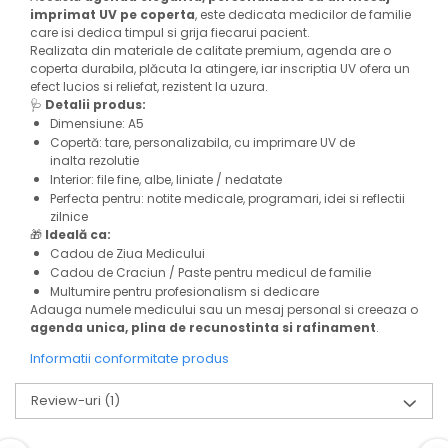
imprimat UV pe coperta
, este dedicata medicilor de familie
care isi dedica timpul si grija fiecarui pacient.
Realizata din materiale de calitate premium, agenda are o
coperta durabila, plăcuta la atingere, iar inscriptia UV ofera un
efect lucios si reliefat, rezistent la uzura.
🩺
Detalii produs:
Dimensiune: A5
Copertă: tare, personalizabila, cu imprimare UV de
inalta rezolutie
Interior: file fine, albe, liniate / nedatate
Perfecta pentru: notite medicale, programari, idei si reflectii
zilnice
🎁
Ideală ca:
Cadou de Ziua Medicului
Cadou de Craciun / Paste pentru medicul de familie
Multumire pentru profesionalism si dedicare
Adauga numele medicului sau un mesaj personal si creeaza o
agenda unica, plina de recunostinta si rafinament
.
Informatii conformitate produs
Review-uri
(1)