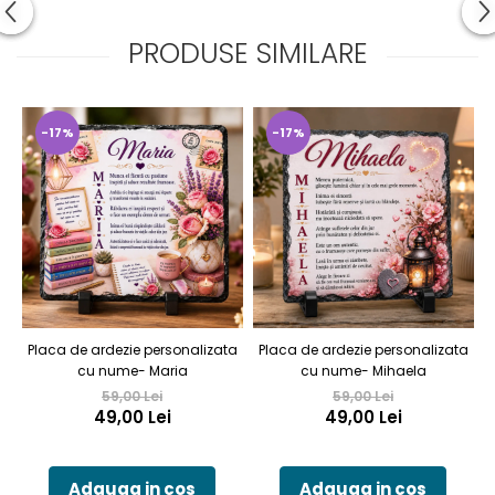
PRODUSE SIMILARE
-17%
-17%
Placa de ardezie personalizata
Placa de ardezie personalizata
cu nume- Maria
cu nume- Mihaela
D
A
59,00 Lei
59,00 Lei
49,00 Lei
49,00 Lei
Adauga in cos
Adauga in cos