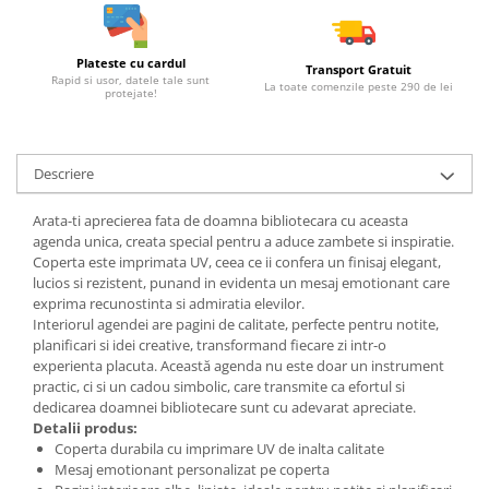
Plateste cu cardul
Transport Gratuit
Rapid si usor, datele tale sunt
La toate comenzile peste 290 de lei
protejate!
Descriere
Arata-ti aprecierea fata de doamna bibliotecara cu aceasta
agenda unica, creata special pentru a aduce zambete si inspiratie.
Coperta este imprimata UV, ceea ce ii confera un finisaj elegant,
lucios si rezistent, punand in evidenta un mesaj emotionant care
exprima recunostinta si admiratia elevilor.
Interiorul agendei are pagini de calitate, perfecte pentru notite,
planificari si idei creative, transformand fiecare zi intr-o
experienta placuta. Această agenda nu este doar un instrument
practic, ci si un cadou simbolic, care transmite ca efortul si
dedicarea doamnei bibliotecare sunt cu adevarat apreciate.
Detalii produs:
Coperta durabila cu imprimare UV de inalta calitate
Mesaj emotionant personalizat pe coperta