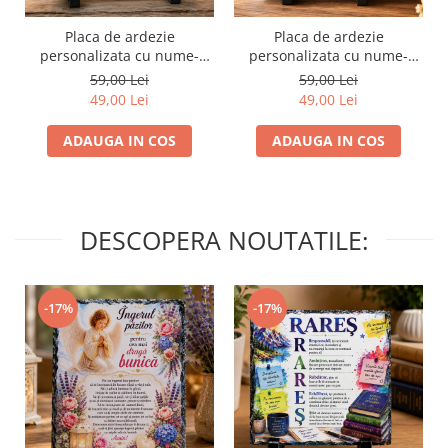
Placa de ardezie
Placa de ardezie
personalizata cu nume-
personalizata cu nume-
Mihaela
Maria
59,00 Lei
59,00 Lei
49,00 Lei
49,00 Lei
ADAUGA IN COS
ADAUGA IN COS
DESCOPERA NOUTATILE:
-17%
-17%