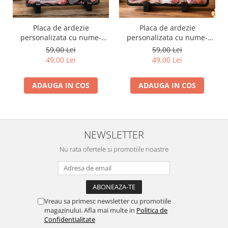
Placa de ardezie
Placa de ardezie
personalizata cu nume-
personalizata cu nume-
Mihaela
Maria
59,00 Lei
59,00 Lei
49,00 Lei
49,00 Lei
ADAUGA IN COS
ADAUGA IN COS
NEWSLETTER
Nu rata ofertele si promotiile noastre
Vreau sa primesc newsletter cu promotiile
magazinului. Afla mai multe in
Politica de
Confidentialitate