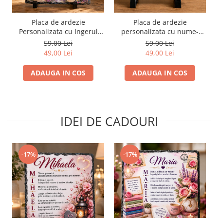
Placa de ardezie
Placa de ardezie
Personalizata cu Ingerul
personalizata cu nume-
Pazitor pentru Bunica
Rares
59,00 Lei
59,00 Lei
49,00 Lei
49,00 Lei
ADAUGA IN COS
ADAUGA IN COS
IDEI DE CADOURI
-17%
-17%