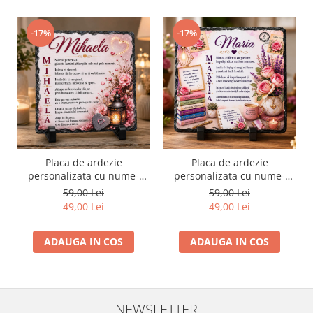
-17%
-17%
Placa de ardezie
Placa de ardezie
personalizata cu nume-
personalizata cu nume-
Mihaela
Maria
59,00 Lei
59,00 Lei
49,00 Lei
49,00 Lei
ADAUGA IN COS
ADAUGA IN COS
NEWSLETTER