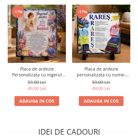
-17%
-17%
Placa de ardezie
Placa de ardezie
Personalizata cu Ingerul
personalizata cu nume-
Pazitor pentru Bunica
Rares
59,00 Lei
59,00 Lei
49,00 Lei
49,00 Lei
ADAUGA IN COS
ADAUGA IN COS
IDEI DE CADOURI