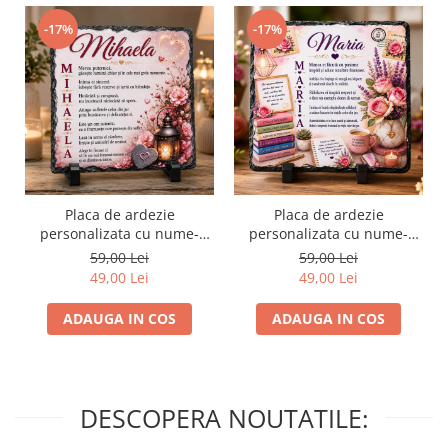
-17%
-17%
Placa de ardezie
Placa de ardezie
personalizata cu nume-
personalizata cu nume-
Mihaela
Maria
59,00 Lei
59,00 Lei
49,00 Lei
49,00 Lei
ADAUGA IN COS
ADAUGA IN COS
DESCOPERA NOUTATILE: