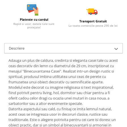
Plateste cu cardul
Transport Gratuit
Rapid si usor, datele tale sunt
La toate comenzile peste 290 de lei
protejate!
Descriere
Adauga un plus de caldura, credinta si eleganta casei tale cu acest
ceas decorativ din lemn cu diametrul de 29 cm, inscriptionat cu
mesajul "Binecuvantarea Casei". Realizat intr-un design rustic si
spiritual, produsul imbina utilitatea unui ceas de perete cu
frumusetea unui obiect decorativ cu semnificatie aparte.
Modelul este decorat cu imagine religioasa si text inspirational,
fiind potrivit pentru living, hol, dormitor sau chiar pentru a fi
oferit cadou celor dragi cu ocazia unei mutari in casa noua, a
sarbatorilor sau a altor evenimente speciale.
Datorita aspectului sau cald, cu finisaj ce imita lemnul natural,
acest ceas se integreaza usor in decoruri clasice, rustice sau
traditionale. Este o alegere potrivita pentru cei care isi doresc un
obiect practic, dar si un simbol al binecuvantarii si armoniei in