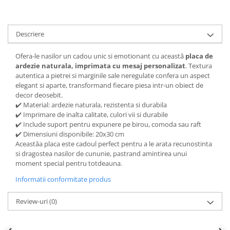
Descriere
Ofera-le nasilor un cadou unic si emotionant cu această
placa de
ardezie naturala, imprimata cu mesaj personalizat
. Textura
autentica a pietrei si marginile sale neregulate confera un aspect
elegant si aparte, transformand fiecare piesa intr-un obiect de
decor deosebit.
✔️ Material: ardezie naturala, rezistenta si durabila
✔️ Imprimare de inalta calitate, culori vii si durabile
✔️ Include suport pentru expunere pe birou, comoda sau raft
✔️ Dimensiuni disponibile: 20x30 cm
Aceastăa placa este cadoul perfect pentru a le arata recunostinta
si dragostea nasilor de cununie, pastrand amintirea unui
moment special pentru totdeauna.
Informatii conformitate produs
Review-uri
(0)