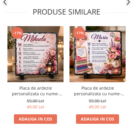
PRODUSE SIMILARE
-17%
-17%
Placa de ardezie
Placa de ardezie
personalizata cu nume-
personalizata cu nume-
Mihaela
Maria
59,00 Lei
59,00 Lei
49,00 Lei
49,00 Lei
ADAUGA IN COS
ADAUGA IN COS