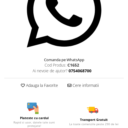
Comanda pe WhatsApp
Cod Produs:
C1652
Ai nevoie de ajutor?
0754068700
Adauga la Favorite
Cere informatii
Plateste cu cardul
Transport Gratuit
Rapid si usor, datele tale sunt
La toate comenzile peste 290 de lei
protejate!