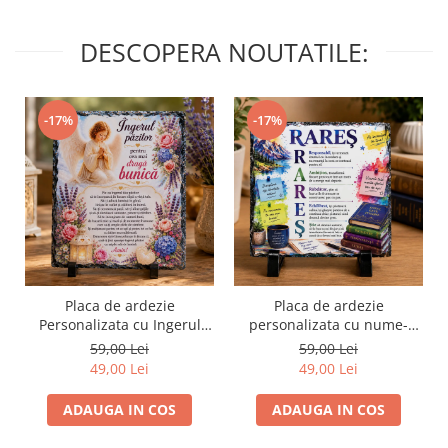
DESCOPERA NOUTATILE:
-17%
-17%
Placa de ardezie
Placa de ardezie
Personalizata cu Ingerul
personalizata cu nume-
Pazitor pentru Bunica
Rares
59,00 Lei
59,00 Lei
49,00 Lei
49,00 Lei
ADAUGA IN COS
ADAUGA IN COS