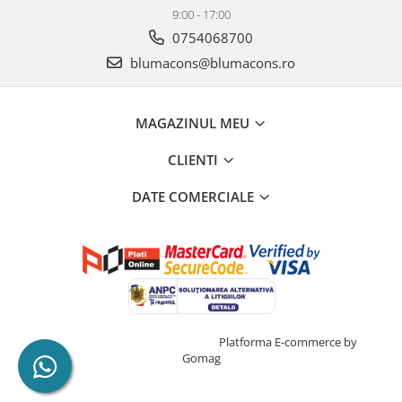
9:00 - 17:00
0754068700
blumacons@blumacons.ro
MAGAZINUL MEU
CLIENTI
DATE COMERCIALE
Creat cu ❤ și cu 🧠 de Dan Trifan
Platforma E-commerce by
Gomag