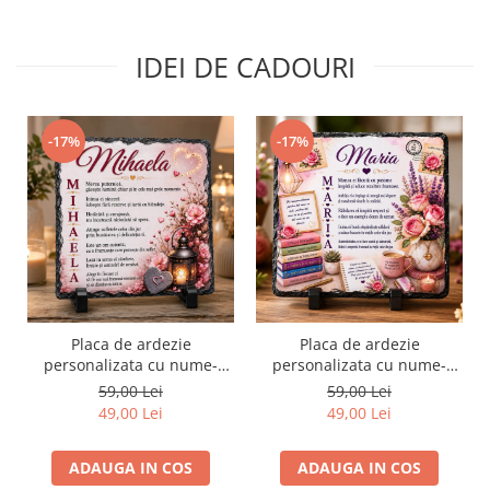
IDEI DE CADOURI
-17%
-17%
Placa de ardezie
Placa de ardezie
personalizata cu nume-
personalizata cu nume-
Mihaela
Maria
59,00 Lei
59,00 Lei
49,00 Lei
49,00 Lei
ADAUGA IN COS
ADAUGA IN COS