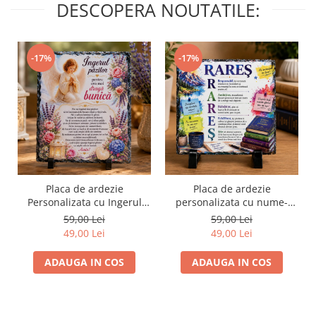
DESCOPERA NOUTATILE:
-17%
-17%
Placa de ardezie
Placa de ardezie
Personalizata cu Ingerul
personalizata cu nume-
Pazitor pentru Bunica
Rares
59,00 Lei
59,00 Lei
49,00 Lei
49,00 Lei
ADAUGA IN COS
ADAUGA IN COS