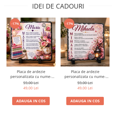
IDEI DE CADOURI
-17%
-17%
Placa de ardezie
Placa de ardezie
personalizata cu nume-
personalizata cu nume-
Maria
Mihaela
59,00 Lei
59,00 Lei
49,00 Lei
49,00 Lei
ADAUGA IN COS
ADAUGA IN COS