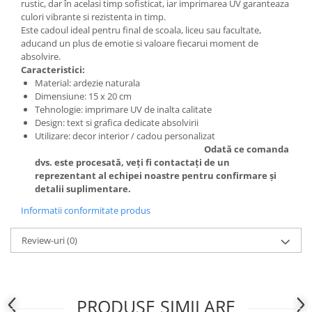
rustic, dar în acelasi timp sofisticat, iar imprimarea UV garanteaza
culori vibrante si rezistenta in timp.
Este cadoul ideal pentru final de scoala, liceu sau facultate,
aducand un plus de emotie si valoare fiecarui moment de
absolvire.
Caracteristici:
Material: ardezie naturala
Dimensiune: 15 x 20 cm
Tehnologie: imprimare UV de inalta calitate
Design: text si grafica dedicate absolvirii
Utilizare: decor interior / cadou personalizat
Odată ce comanda
dvs. este procesată, veți fi contactați de un
reprezentant al echipei noastre pentru confirmare și
detalii suplimentare.
Informatii conformitate produs
Review-uri
(0)
PRODUSE SIMILARE