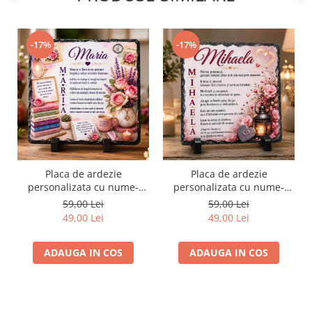
-17%
-17%
Placa de ardezie
Placa de ardezie
personalizata cu nume-
personalizata cu nume-
Maria
Mihaela
59,00 Lei
59,00 Lei
49,00 Lei
49,00 Lei
ADAUGA IN COS
ADAUGA IN COS