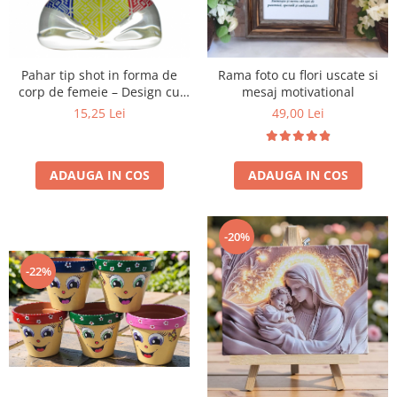
Pahar tip shot in forma de
Rama foto cu flori uscate si
corp de femeie – Design cu
mesaj motivational
costum de baie tricolor si
15,25 Lei
49,00 Lei
inscriptia „Romania”
ADAUGA IN COS
ADAUGA IN COS
-20%
-22%