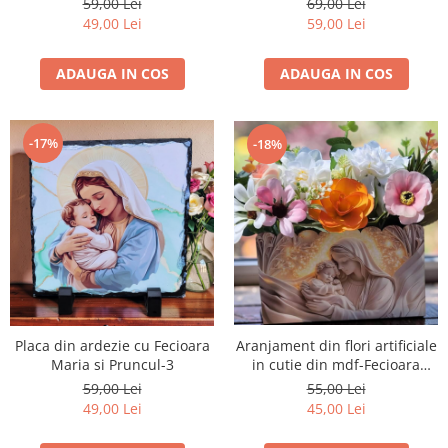
59,00 Lei
69,00 Lei
49,00 Lei
59,00 Lei
ADAUGA IN COS
ADAUGA IN COS
-17%
-18%
Placa din ardezie cu Fecioara
Aranjament din flori artificiale
Maria si Pruncul-3
in cutie din mdf-Fecioara
Maria si Pruncul
59,00 Lei
55,00 Lei
49,00 Lei
45,00 Lei