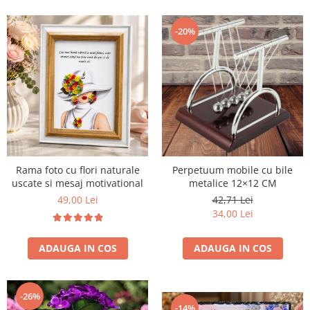
-20%
Rama foto cu flori naturale
Perpetuum mobile cu bile
uscate si mesaj motivational
metalice 12×12 CM
49,00 Lei
42,71 Lei
34,00 Lei
ADAUGA IN COS
ADAUGA IN COS
-26%
-14%