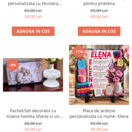
pentru prietena
personalizata cu Fecioara
Maria si Pruncul
59,00 Lei
69,00 Lei
49,00 Lei
59,00 Lei
ADAUGA IN COS
ADAUGA IN COS
-17%
-8%
Pachet/Set decorativ cu
Placa de ardezie
Icoana Familia Sfanta si un
personalizata cu nume- Elena
suport de lumanare
60,00 Lei
59,00 Lei
55,00 Lei
49,00 Lei