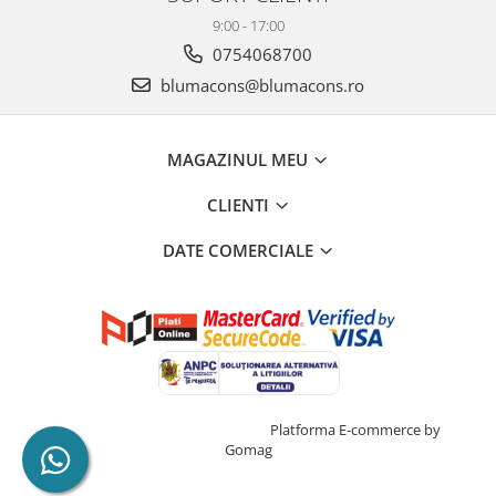
9:00 - 17:00
0754068700
blumacons@blumacons.ro
MAGAZINUL MEU
CLIENTI
DATE COMERCIALE
Creat cu ❤ și cu 🧠 de Dan Trifan
Platforma E-commerce by
Gomag