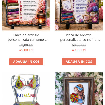
Placa de ardezie
Placa de ardezie
personalizata cu nume-
personalizata cu nume-
Mirela
Daniela
59,00 Lei
59,00 Lei
49,00 Lei
49,00 Lei
ADAUGA IN COS
ADAUGA IN COS