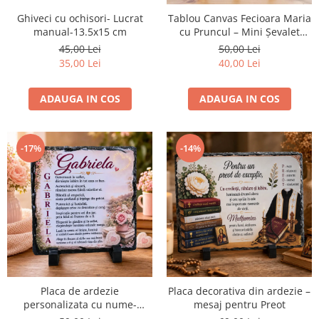
Ghiveci cu ochisori- Lucrat
Tablou Canvas Fecioara Maria
manual-13.5x15 cm
cu Pruncul – Mini Șevalet
Inclus
45,00 Lei
50,00 Lei
35,00 Lei
40,00 Lei
ADAUGA IN COS
ADAUGA IN COS
-17%
-14%
Placa de ardezie
Placa decorativa din ardezie –
personalizata cu nume-
mesaj pentru Preot
Gabriela