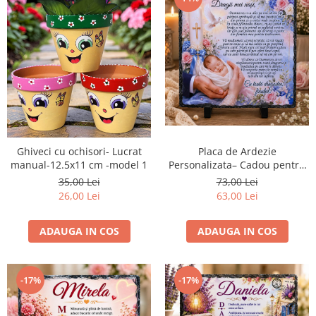
Ghiveci cu ochisori- Lucrat
Placa de Ardezie
manual-12.5x11 cm -model 1
Personalizata– Cadou pentru
Nasii de Botez
35,00 Lei
73,00 Lei
26,00 Lei
63,00 Lei
ADAUGA IN COS
ADAUGA IN COS
-17%
-17%