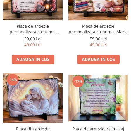
Placa de ardezie
Placa de ardezie
personalizata cu nume-
personalizata cu nume- Maria
Mihaela
59,00 Lei
59,00 Lei
49,00 Lei
49,00 Lei
ADAUGA IN COS
ADAUGA IN COS
-14%
-17%
Placa de ardezie, cu mesaj
Placa din ardezie