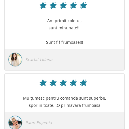
Am primit coletul,
sunt minunate!!!
Sunt f f frumoase!!!
Scarlat Liliana
Mulțumesc pentru comanda sunt superbe,
spor în toate...O primăvara frumoasa
Paun Eugenia